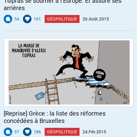
Tsipras se soumet à l’Europe. Et assure ses
arrières
54
161
GÉOPOLITIQUE
26.Août.2015
[Reprise] Grèce : la liste des réformes
concédées à Bruxelles
97
186
GÉOPOLITIQUE
24.Fév.2015