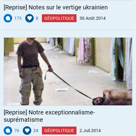
[Reprise] Notes sur le vertige ukrainien
173
0
GÉOPOLITIQUE
30.Août.2014
[Reprise] Notre exceptionnalisme-
suprématisme
76
24
GÉOPOLITIQUE
2.Juil.2014