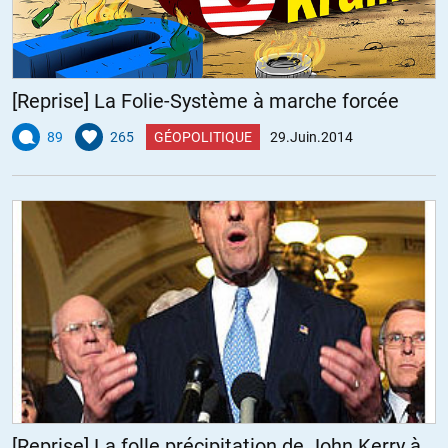
[Reprise] La Folie-Système à marche forcée
89
265
GÉOPOLITIQUE
29.Juin.2014
[Reprise] La folle précipitation de John Kerry à