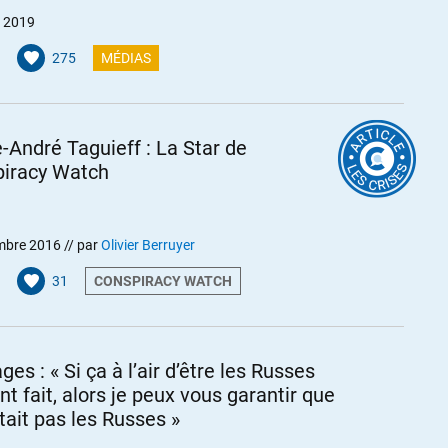
et 2019
275
MÉDIAS
e-André Taguieff : La Star de
iracy Watch
mbre 2016
// par
Olivier Berruyer
31
CONSPIRACY WATCH
ges : « Si ça à l’air d’être les Russes
ont fait, alors je peux vous garantir que
était pas les Russes »