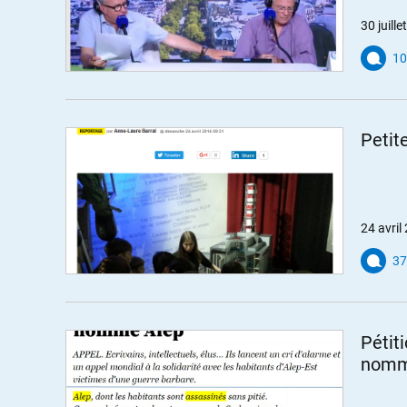
30 juill
10
Petit
24 avril
37
Pétit
nomm