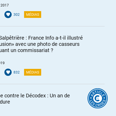
r 2017
302
MÉDIAS
Salpêtrière : France Info a-t-il illustré
trusion» avec une photo de casseurs
uant un commissariat ?
019
832
MÉDIAS
te contre le Décodex : Un an de
dure