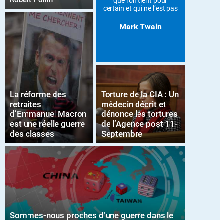
Robert Pollin
que l’on tient pour
certain et qui ne l’est pas
Mark Twain
La réforme des
Torture de la CIA : Un
retraites
médecin décrit et
d’Emmanuel Macron
dénonce les tortures
est une réelle guerre
de l’Agence post 11-
des classes
Septembre
Sommes-nous proches d’une guerre dans le