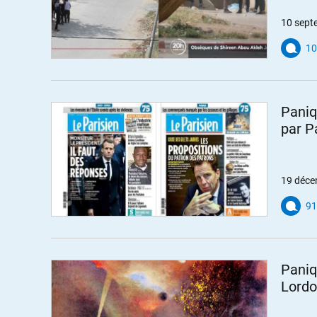
10 sept
10
Paniq
par P
19 déce
91
Paniq
Lord