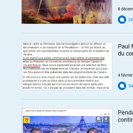
8 décem
26
Paul 
du con
4 févrie
54
Penda
conti