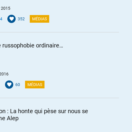
et 2015
4
352
MÉDIAS
e russophobie ordinaire…
 2016
60
MÉDIAS
ion : La honte qui pèse sur nous se
e Alep