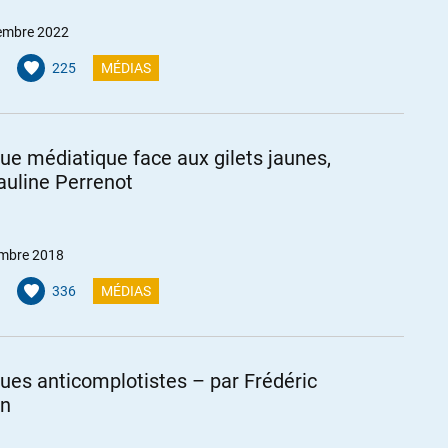
embre 2022
225
MÉDIAS
ue médiatique face aux gilets jaunes,
auline Perrenot
mbre 2018
336
MÉDIAS
ues anticomplotistes – par Frédéric
on