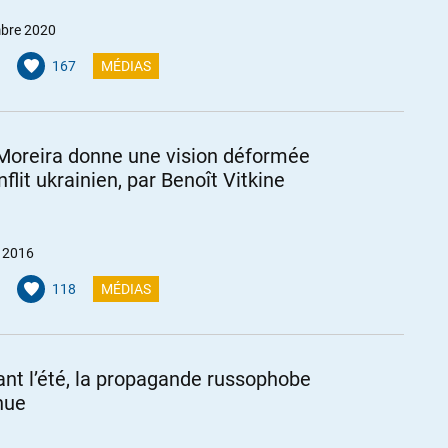
bre 2020
167
MÉDIAS
Moreira donne une vision déformée
flit ukrainien, par Benoît Vitkine
r 2016
118
MÉDIAS
nt l’été, la propagande russophobe
nue