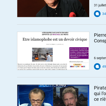
31 juill
34
Pierr
Consp
6 septe
49
Pirata
qui l’
ce n’