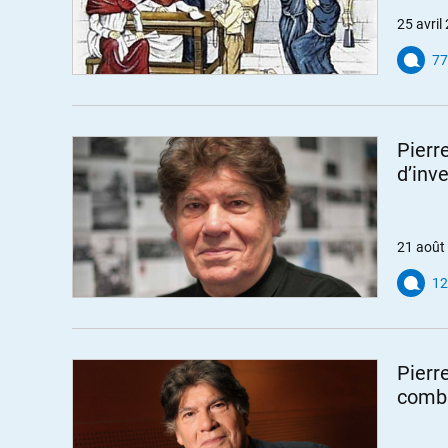
25 avril
77
Pierr
d’inve
21 août
12
Pierr
comba