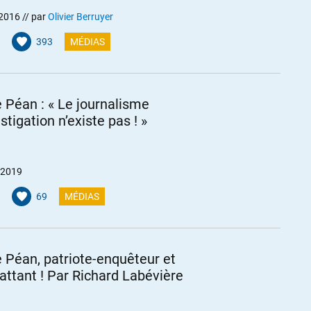
 2016
// par
Olivier Berruyer
393
MÉDIAS
e Péan : « Le journalisme
stigation n’existe pas ! »
 2019
69
MÉDIAS
e Péan, patriote-enquêteur et
ttant ! Par Richard Labévière