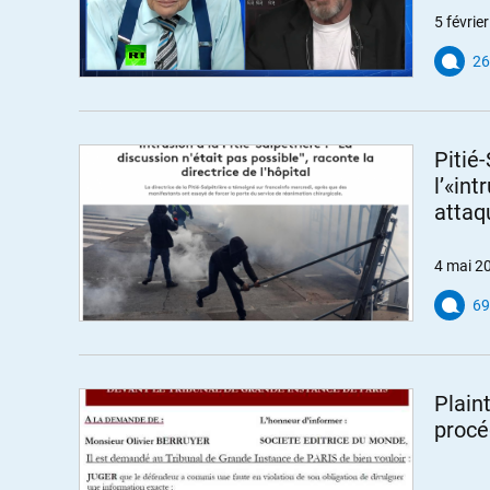
5 févrie
26
Pitié-
l’«in
attaq
4 mai 2
69
Plain
procé