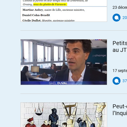
23 déce
20
Petit
au JT
17 sept
37
Peut-
l’Inqu