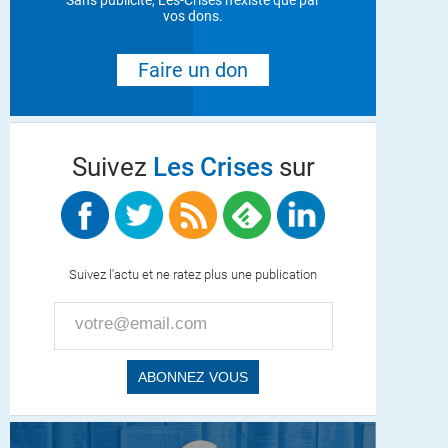
Sans publicité, Les-Crises n'existe que par
vos dons.
Faire un don
Suivez
Les Crises
sur
Suivez l'actu et ne ratez plus une publication