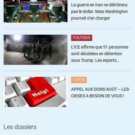
à Cahuzac) à voté contre et là je suis surpris (en premier vote :
La guerre en Iran ne détrônera
http://www2.assemblee-
pas le dollar. Mais Washington
nationale.fr/scrutins/detail/(legislature)/14/(num)/1206
)
pourrait s’en charger
+4
ALERTER
POLITIQUE
Bigtof
//
20.12.2015 à 08h00
L’ICE affirme que 51 personnes
sont décédées en détention
Pas du tout. Charles de Courson a voté « pour » !
sous Trump. Les experts
estiment ce chiffre sous-estimé
+6
ALERTER
DIVERS
Dany
//
20.12.2015 à 08h25
APPEL AUX DONS AOÛT – LES-
Si j’ai bien compris, Charles de Courson a voté pour le second
CRISES A BESOIN DE VOUS !
amendement donc contre la transparence.
+16
Les dossiers
Alberto
//
20.12.2015 à 08h37