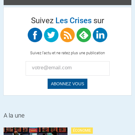
+9
ALERTER
Suivez
Les Crises
sur
atanguy
//
20.12.2015 à 07h00
D’après Antoine Peillon c’est près de 600 milliards d’euros
appartenant aux Français qui sont cachés aux paradis fiscaux dont
Suivez l'actu et ne ratez plus une publication
370 milliards pour les seules entreprises:
http://www.alternatives-
economiques.fr/ces-600-milliards-qui-manquent-a-la-france–
enquete-au-coeur-de-l-evasion-fiscale_fr_art_1143_58595.html
Conclusion: Il y encore beaucoup de Cahuzac sur les bancs
« socialistes ».
+61
ALERTER
A la une
vlois
//
20.12.2015 à 07h08
J’ai vu que Charles de Courson (on se souviendra de ses questions
ÉCONOMIE