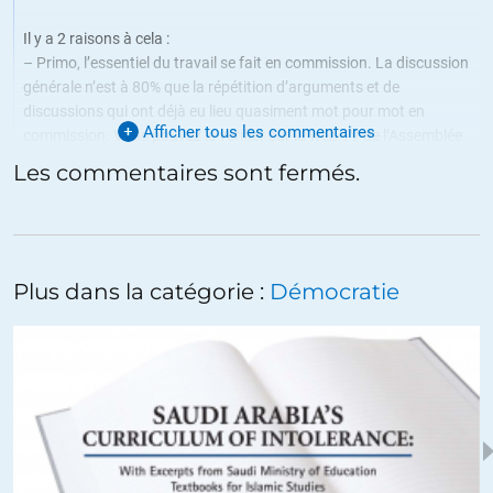
Il y a 2 raisons à cela :
– Primo, l’essentiel du travail se fait en commission. La discussion
générale n’est à 80% que la répétition d’arguments et de
discussions qui ont déjà eu lieu quasiment mot pour mot en
Afficher tous les commentaires
commission. Vous pouvez le vérifier sur la web TV de l’Assemblée
ou du Sénat ;
Les commentaires sont fermés.
– Secundo, il y a un accord tacite entre majorité et opposition. En
discussion générale, on s’arrange pour que la majorité soit toujours
majoritaire. C’est ce qui explique que seulement 8 à 10% des
députés siègent en discussion générale.
Plus dans la catégorie :
Démocratie
Le problème, c’est quand un président de groupe ne tient pas sa
majorité. Or Bruno Le Roux est réputé pour être un mauvais
président de groupe. C’est ce qui explique que parfois l’aile gauche
du PS s’arrange avec les écologistes et les communistes pour faire
passer ce type d’amendements contre l’avis de Hollande, Valls et
Macron.