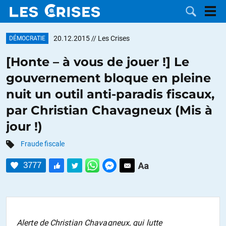
20.12.2015
// Les Crises
DÉMOCRATIE
[Honte – à vous de jouer !] Le
gouvernement bloque en pleine
LES
nuit un outil anti-paradis fiscaux,
par Christian Chavagneux (Mis à
DOSSIERS
CATÉGORIES
jour !)
MOTS CLÉS
Fraude fiscale
NOUS
3777
CONTACTER
FAIRE UN
DON
Alerte de Christian Chavagneux, qui lutte