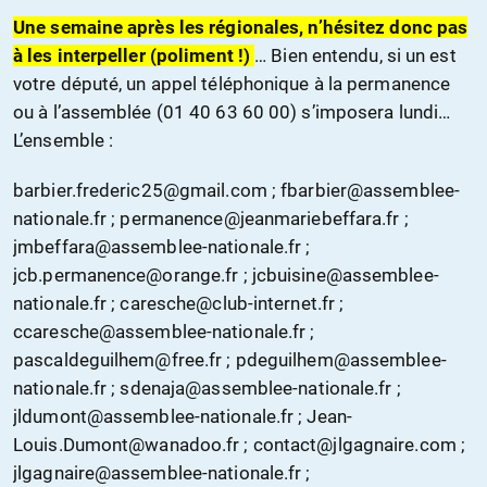
Une semaine après les régionales, n’hésitez donc pas
à les interpeller (polimen
t
!)
… Bien entendu, si un est
votre député, un appel téléphonique à la permanence
ou à l’assemblée (01 40 63 60 00) s’imposera lundi…
L’ensemble :
barbier.frederic25@gmail.com ; fbarbier@assemblee-
nationale.fr ; permanence@jeanmariebeffara.fr ;
jmbeffara@assemblee-nationale.fr ;
jcb.permanence@orange.fr ; jcbuisine@assemblee-
nationale.fr ; caresche@club-internet.fr ;
ccaresche@assemblee-nationale.fr ;
pascaldeguilhem@free.fr ; pdeguilhem@assemblee-
nationale.fr ; sdenaja@assemblee-nationale.fr ;
jldumont@assemblee-nationale.fr ; Jean-
Louis.Dumont@wanadoo.fr ; contact@jlgagnaire.com ;
jlgagnaire@assemblee-nationale.fr ;