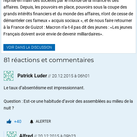
reprise en main des sociétés par le monde de la finance et des
affaires. Depuis, les pouvoirs en place, pouvoirs sous la coupe des
grands intérêts financiers et du monde des affaires, n’ont de cesse de
démanteler ces fameux « acquis sociaux », et de nous faire retourner
à la France de Guizot : Macron n’a-t-il pas dit des jeunes : «Les jeunes
Français doivent avoir envie de devenir milliardaires».
VOIR DANS LA DISCUSSION
81 réactions et commentaires
Patrick Luder
//
20.12.2015 à 06h01
Le taux d’absentéisme est impressionnant.
Question : Est-ce une habitude d’avoir des assemblées au milieu de la
nuit ?
+40
ALERTER
Alfred
//
20.12.2015 à 09h23