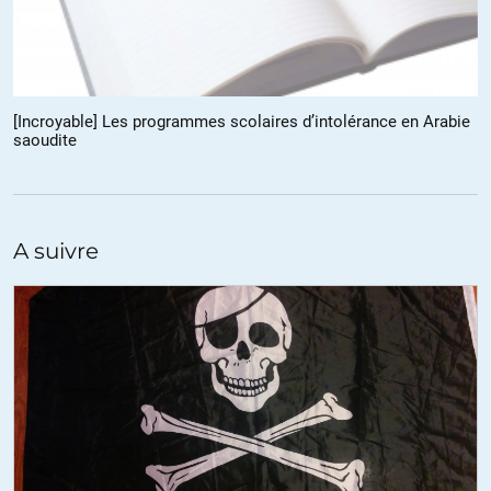
Et ensuite, l’exécutif renvoie ses tauliers, comme Urvoas et
Caresche, pour rectifier le tir.
+29
ALERTER
[Incroyable] Les programmes scolaires d’intolérance en Arabie
PasGlopPasGlop
//
20.12.2015 à 21h18
saoudite
Bon sang mais c’est bien sûr !
Ca y est, j’ai tout compris !
Le « boulot » c’est en commission, pas quand il faut voter une loi.
Ce qui expliquerait qu’il y ait peine 10% de ces gens que l’on paye
A suivre
grassement pour nous « représenter ».
Faudrait peut être leur mettre çela en heures supplémentaires ce
travail de nuit, non ?
C’est marrant parce que ça fait penser au fonctionnement du
« truc » européen ça.
Il y a une commission qui décide tout à l’avance et un parlement
(celui pour qui on vote pour qu’il nous « représente ») qui ne sert
pas à grand chose, à part à calibrer les pommes de terre ou
decider de la couleur des panneaux routiers ?