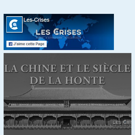
Non seulement, la France est une République bourgeoise mais pas
une démocratie (je me reporte à Sieyès pour l’avoir bien précisé dès
le départ). De plus, pour ajouter au malheur du système
représentatif sans contre-pouvoir, les partis qui ne représentent
pratiquement personne ont le monopole de la représentation
(militants rapportés aux nombres de votants/non votants).
+34
ALERTER
Wen
//
20.12.2015 à 15h04
C’est parfaitement vrai concernant Siyès : ce qui intéresse les
primo-révolutionnaires de 89 dans le Tiers-état, c’est la classe des
artisans et des propriétaires de manufactures. 93 et Robespierre
seront la réponse aux bourgeois du restant du tiers-état spolié
dès le départ par la bourgeoisie possédante !!! Il y a quelques
pages dans « qu’est-ce que le tiers-état ? » de Siyès qui expliquent
fort bien ce que dit Marx quant à l’essence de la révolution
française : ce ne fut en rien l’affaire d’une émancipation de
pauvres !