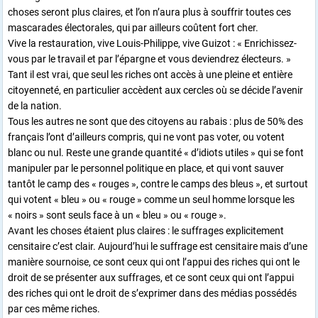
choses seront plus claires, et l’on n’aura plus à souffrir toutes ces
mascarades électorales, qui par ailleurs coûtent fort cher.
Vive la restauration, vive Louis-Philippe, vive Guizot : « Enrichissez-
vous par le travail et par l’épargne et vous deviendrez électeurs. »
Tant il est vrai, que seul les riches ont accès à une pleine et entière
citoyenneté, en particulier accèdent aux cercles où se décide l’avenir
de la nation.
Tous les autres ne sont que des citoyens au rabais : plus de 50% des
français l’ont d’ailleurs compris, qui ne vont pas voter, ou votent
blanc ou nul. Reste une grande quantité « d’idiots utiles » qui se font
manipuler par le personnel politique en place, et qui vont sauver
tantôt le camp des « rouges », contre le camps des bleus », et surtout
qui votent « bleu » ou « rouge » comme un seul homme lorsque les
« noirs » sont seuls face à un « bleu » ou « rouge ».
Avant les choses étaient plus claires : le suffrages explicitement
censitaire c’est clair. Aujourd’hui le suffrage est censitaire mais d’une
manière sournoise, ce sont ceux qui ont l’appui des riches qui ont le
droit de se présenter aux suffrages, et ce sont ceux qui ont l’appui
des riches qui ont le droit de s’exprimer dans des médias possédés
par ces même riches.