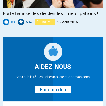
Forte hausse des dividendes : merci patrons !
33
534
ÉCONOMIE
27.Août.2016
AIDEZ-NOUS
Sans publicité, Les-Crises n'existe que par vos dons.
Faire un don