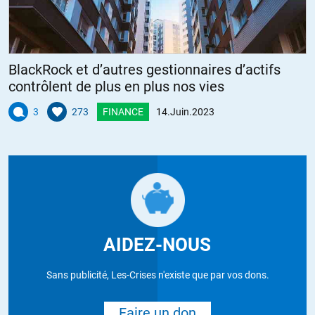
BlackRock et d’autres gestionnaires d’actifs
contrôlent de plus en plus nos vies
3
273
FINANCE
14.Juin.2023
AIDEZ-NOUS
Sans publicité, Les-Crises n'existe que par vos dons.
Faire un don