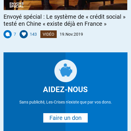
Envoyé spécial : Le système de « crédit social »
testé en Chine « existe déjà en France »
7
143
VIDÉO
19.Nov.2019
AIDEZ-NOUS
Sans publicité, Les-Crises n'existe que par vos dons.
Faire un don