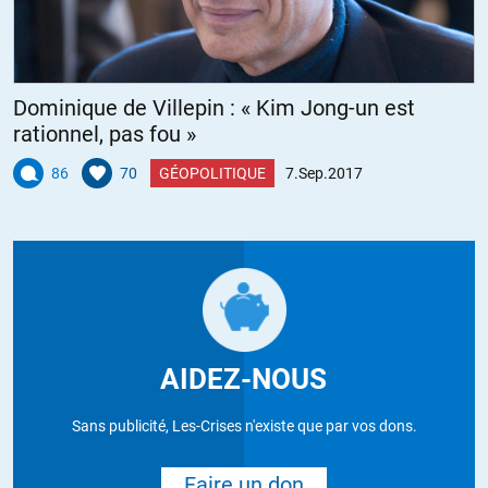
Dominique de Villepin : « Kim Jong-un est
rationnel, pas fou »
86
70
GÉOPOLITIQUE
7.Sep.2017
AIDEZ-NOUS
Sans publicité, Les-Crises n'existe que par vos dons.
Faire un don