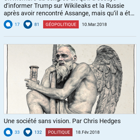
d’informer Trump sur Wikileaks et la Russie
après avoir rencontré Assange, mais qu’il a été
bloqué
17
81
GÉOPOLITIQUE
10.Mar.2018
Une société sans vision. Par Chris Hedges
33
132
POLITIQUE
18.Fév.2018