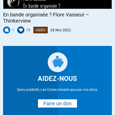
En bande organisée ? Flore Vasseur –
Thinkerview
1
75
VIDÉO
28.Nov.2022
AIDEZ-NOUS
Sans publicité, Les-Crises n'existe que par vos dons.
Faire un don