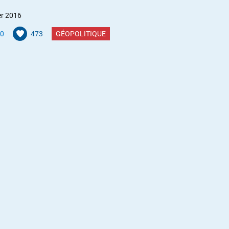
er 2016
0
473
GÉOPOLITIQUE