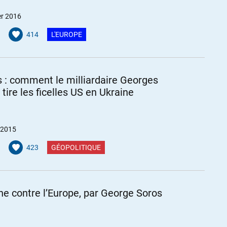
er 2016
414
L'EUROPE
s : comment le milliardaire Georges
 tire les ficelles US en Ukraine
 2015
423
GÉOPOLITIQUE
ne contre l’Europe, par George Soros