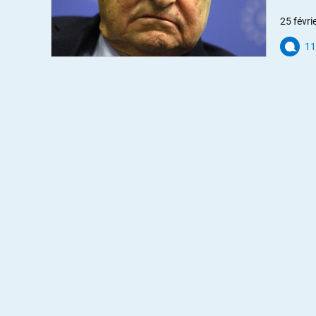
25 févri
11