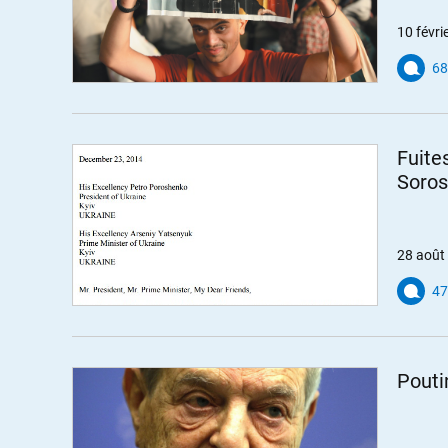
10 févri
68
Fuite
Soros
28 août
47
Pouti