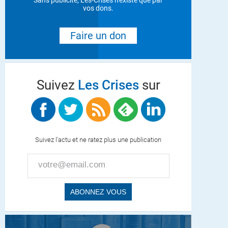
Sans publicité, Les-Crises n'existe que par
vos dons.
Faire un don
Suivez
Les Crises
sur
Suivez l'actu et ne ratez plus une publication