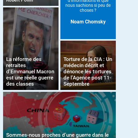
Robert Pollin
d’informations et que
nous sachions si peu de
choses ?
Noam Chomsky
La réforme des
Torture de la CIA : Un
retraites
médecin décrit et
d’Emmanuel Macron
dénonce les tortures
est une réelle guerre
de l’Agence post 11-
des classes
Septembre
Sommes-nous proches d’une guerre dans le