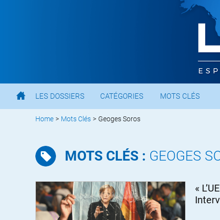
LES DOSSIERS
CATÉGORIES
MOTS CLÉS
Home
>
Mots Clés
>
Geoges Soros
MOTS CLÉS :
GEOGES S
« L’U
Inter