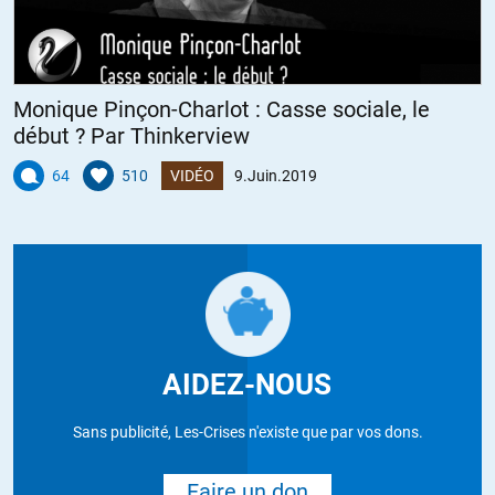
Monique Pinçon-Charlot : Casse sociale, le
début ? Par Thinkerview
64
510
VIDÉO
9.Juin.2019
AIDEZ-NOUS
Sans publicité, Les-Crises n'existe que par vos dons.
Faire un don