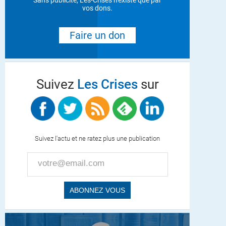
Sans publicité, Les-Crises n'existe que par
vos dons.
Faire un don
Suivez
Les Crises
sur
Suivez l'actu et ne ratez plus une publication