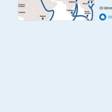
20 déce
20