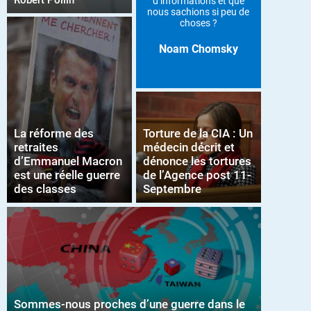
Robert Pollin
d’informations et que
nous sachions si peu de
choses ?
Noam Chomsky
La réforme des
Torture de la CIA : Un
retraites
médecin décrit et
d’Emmanuel Macron
dénonce les tortures
est une réelle guerre
de l’Agence post 11-
des classes
Septembre
Sommes-nous proches d’une guerre dans le