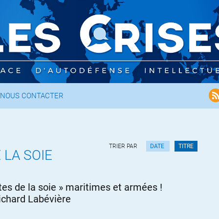
NOUS CONTACTER
TRIER PAR
DATE
TITRE
 LA SOIE
tes de la soie » maritimes et armées !
ichard Labévière