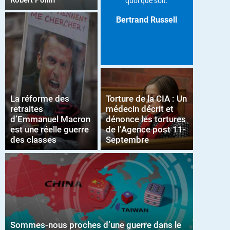
Robert Pollin
quoi que soit.
Bertrand Russell
La réforme des
Torture de la CIA : Un
retraites
médecin décrit et
d’Emmanuel Macron
dénonce les tortures
est une réelle guerre
de l’Agence post 11-
des classes
Septembre
Sommes-nous proches d’une guerre dans le