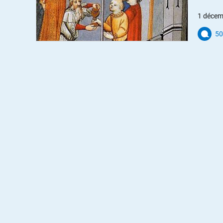
1 décem
50