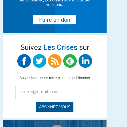
Sans publicité, Les-Crises n'existe que par
vos dons.
Faire un don
Suivez
Les Crises
sur
Suivez l'actu et ne ratez plus une publication