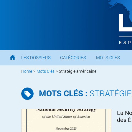
LES DOSSIERS
CATÉGORIES
MOTS CLÉS
Home
>
Mots Clés
>
Stratégie américaine
MOTS CLÉS :
STRATÉGIE
La No
des É