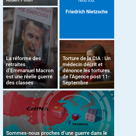
Robert Pollin
rend fou.
Friedrich Nietzsche
La réforme des
Torture de la CIA : Un
retraites
médecin décrit et
d’Emmanuel Macron
dénonce les tortures
est une réelle guerre
de l’Agence post 11-
des classes
Septembre
Sommes-nous proches d’une guerre dans le