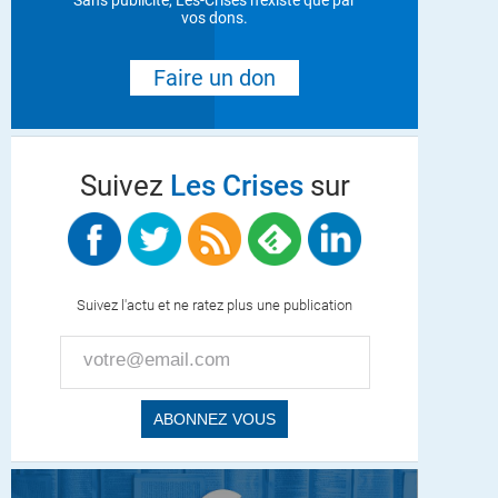
Sans publicité, Les-Crises n'existe que par
vos dons.
Faire un don
Suivez
Les Crises
sur
Suivez l'actu et ne ratez plus une publication