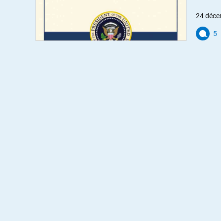
24 déce
5