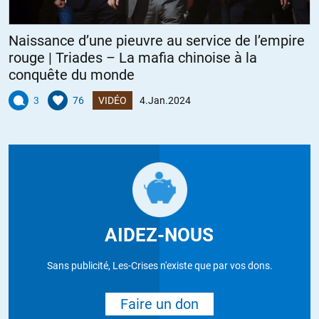
Naissance d’une pieuvre au service de l’empire
rouge | Triades – La mafia chinoise à la
conquête du monde
3
76
VIDÉO
4.Jan.2024
AIDEZ-NOUS
Sans publicité, Les-Crises n'existe que par vos dons.
Faire un don