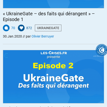
« UkraineGate – des faits qui dérangent » –
Episode 1
70
872
UKRAINEGATE
30.Jan.2020
// par
Olivier Berruyer