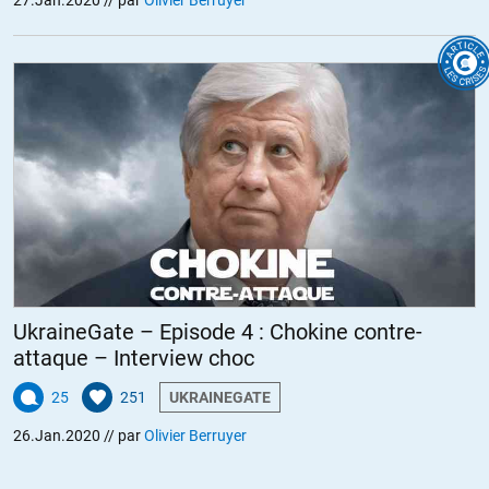
27.Jan.2020
// par
Olivier Berruyer
UkraineGate – Episode 4 : Chokine contre-
attaque – Interview choc
25
251
UKRAINEGATE
26.Jan.2020
// par
Olivier Berruyer