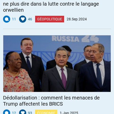
ne plus dire dans la lutte contre le langage
orwellien
11
46
GÉOPOLITIQUE
28.Sep.2024
Dédollarisation : comment les menaces de
Trump affectent les BRICS
12
93
ÉCONOMIE
1.Jan.2025