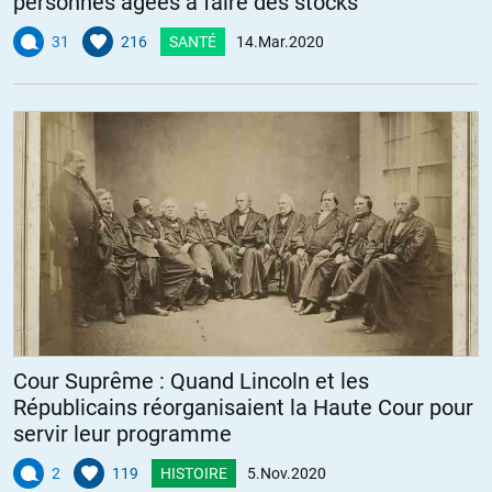
personnes âgées à faire des stocks
31
216
SANTÉ
14.Mar.2020
Cour Suprême : Quand Lincoln et les
Républicains réorganisaient la Haute Cour pour
servir leur programme
2
119
HISTOIRE
5.Nov.2020