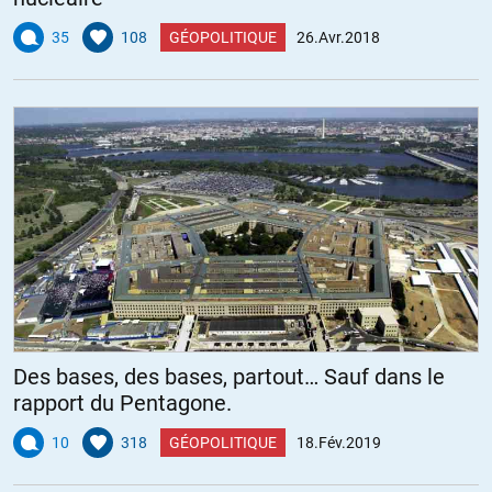
35
108
GÉOPOLITIQUE
26.Avr.2018
Des bases, des bases, partout… Sauf dans le
rapport du Pentagone.
10
318
GÉOPOLITIQUE
18.Fév.2019