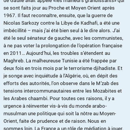
de Gaulle avait appelé «les malheurs grandissants» qui
se sont faits jour au Proche et Moyen Orient après
1967. Il faut reconnaître, ensuite, que la guerre de
Nicolas Sarkozy contre la Libye de Kadhafi, a été une
imbécillité – mais j’ai été bien seul à le dire alors. J’ai
été le seul sénateur de gauche, avec les communistes,
à ne pas voter la prolongation de l’opération française
en 2011… Aujourd’hui, les troubles s’étendent au
Maghreb. La malheureuse Tunisie a été frappée par
deux fois en trois mois par le terrorisme djihadiste. Et
je songe avec inquiétude à l’Algérie, où, en dépit des
efforts des autorités, l’on observe dans le M’zab des
tensions intercommunautaires entre les Mozabites et
les Arabes chaambi. Pour toutes ces raisons, il y a
urgence à réinventer vis-à-vis du monde arabo-
musulman une politique qui soit la nôtre au Moyen-
Orient, faite de prudence et de raison. Nous en
sommes loin. La France a un rôle de médiation à jouer.