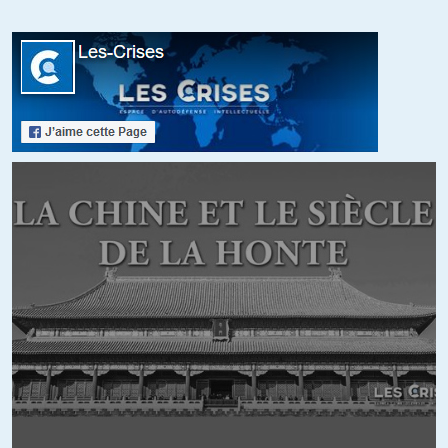
+4
ALERTER
Tartoquetsches
//
25.07.2015 à 17h07
Pour prendre la défense de Todd, son hollandisme révolutionnaire
était de l’ironie…
+4
ALERTER
Louis
//
26.07.2015 à 01h16
Non non. Il était très sérieux. Et il s’en est excusé publiquement
plus tard d’ailleurs, ce qui avait le mérite d’être honnête de sa
part.
+5