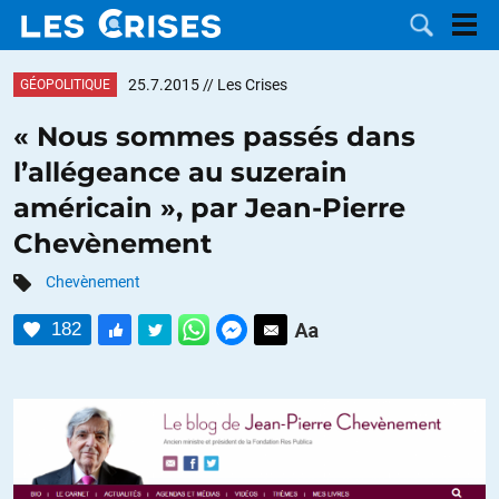
25.7.2015
// Les Crises
GÉOPOLITIQUE
« Nous sommes passés dans
l’allégeance au suzerain
LES
américain », par Jean-Pierre
Chevènement
DOSSIERS
CATÉGORIES
Chevènement
MOTS CLÉS
182
NOUS
CONTACTER
FAIRE UN
DON