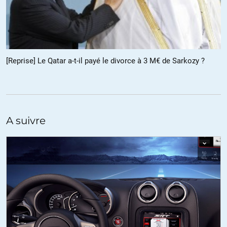
bardamus
//
25.07.2015 à 08h57
Oui très vrai.
Je ne sais pas pourquoi (ou plutot je le sais parfaitement en fait)
[Reprise] Le Qatar a-t-il payé le divorce à 3 M€ de Sarkozy ?
mais quand j’entends Chevenement débattre il me fait penser (pas
dans le contenu mais dans la forme) à Mr Mélanchon: la même
incohérence de propos dont on découvre le pot au rose à l’issue du
débat ou de la démonstration.
A suivre
Origines similaires d’ailleurs : le PS
Les chiens ne font jamais des chats !
+28
ALERTER
Alexandra
//
25.07.2015 à 17h36
Ce moi-je-sais-tout-isme y en a marre.
Tant que ces républicains pseudo démocrates ne nous