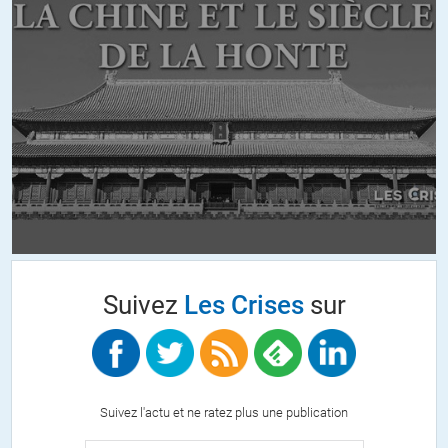
: cette idée, au sein d’un scrutin à la proportionnelle, d’une prime
majoritaire de 52 %.
MAUVAISE IDEE! Car la conséquence en serait de maintenir en place
le système UMPS [excusez moi d’employer une notion véhiculée
notamment par le FN, car ce n’est pas parce que le ‘messager’ pue
que le message est moins vrai].
En effet, sachant qu’un simple écart de quelques voix pourra faire la
différence entre obtenir la majorité ou devoir aller s’assoir impuissant
dans les bancs de l’opposition, c’est le ‘vote utile’ qui imposera sa
dictature : les électeurs de droite voteront pour l’UMP, ceux de
gauche pour le PS, soit pour les deux partis qui soutiennent le
système en place, avec juste quelques différences cosmétiques. On
Suivez
Les Crises
sur
l’a vu en Italie, avec le refus de collaboration AVANT élection de
Rifundazione Comunista, la gauche avait perdu aux législatives face
à Berlusconi alors que unie, l’ensemble de la gauche aurait eu la
majorité.
Autrement dit, certes on obtient des majorités stables, mais on se
Suivez l'actu et ne ratez plus une publication
prive aussi de toute possibilité d’alternance réelle et de réel
changement de politique, puisqu’il faut obligatoirement suivre la loi