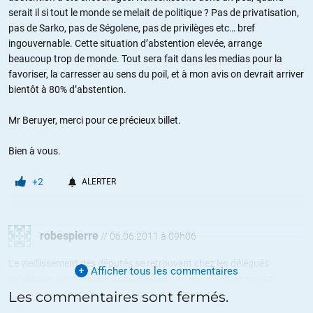
serait il si tout le monde se melait de politique ? Pas de privatisation,
pas de Sarko, pas de Ségolene, pas de privilèges etc… bref
ingouvernable. Cette situation d’abstention elevée, arrange
beaucoup trop de monde. Tout sera fait dans les medias pour la
favoriser, la carresser au sens du poil, et à mon avis on devrait arriver
bientôt à 80% d’abstention.
Mr Beruyer, merci pour ce précieux billet.
Bien à vous.
+2
ALERTER
robespierre
//
06.06.2011 à 09h06
Le vieillissement des députés se retrouvent chez les délégués
Afficher tous les commentaires
syndicaux, les conseillers municipaux, etc, etc. C’est un peu un
phénomène démographique, beaucoup un système de serrurerie….
Les commentaires sont fermés.