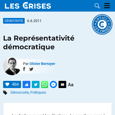
6.6.2011
DÉMOCRATIE
La Représentativité
LES
démocratique
DOSSIERS
CATÉGORIES
Par
Olivier Berruyer
MOTS CLÉS
NOUS
464
Démocratie
,
Politiques
CONTACTER
FAIRE UN
DON