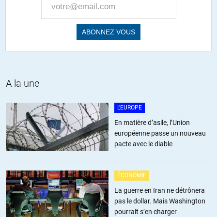
du plus petit dénominateur commun.
Tandis que dans un mode de scrutin à l’allemande [±50% de scrutin
uninominal à un tour, 50% de proportionnelle pour faire vite], les
résultats obtenu par chaque parti détermine le rapport de force AU
SEIN DE CHAQUE CAMP. Les grands partis sont donc obligés, APRES
les élections, de prendre en compte l’avis de leurs partenaires au
prorata de leur poids au sein de la majorité sortie des urnes.
A la une
Ainsi, lors des élections de 2002, la CDU/CSU dépassait le SPD, mais
le triomphe des Verts et l’éche du FDP assurait une majorité de
L'EUROPE
gauche, dans laquelle Die Grünen pouvaient plus fortement peser sur
En matière d’asile, l’Union
la politique gouvernementale que dans la majorité précédente.
européenne passe un nouveau
pacte avec le diable
+1
ALERTER
ÉCONOMIE
nqn
//
11.06.2011 à 23h41
La guerre en Iran ne détrônera
pas le dollar. Mais Washington
Tes graphiques me posent un peu problème :
pourrait s’en charger
– Il y avait 40 % d’abstention aux législatives de 2007, donc c’est pas