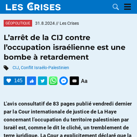
31.8.2024
// Les Crises
GÉOPOLITIQUE
L’arrêt de la CIJ contre
l’occupation israélienne est une
LES
bombe à retardement
DOSSIERS
CATÉGORIES
CIJ
,
Conflit Israélo-Palestinien
145
MOTS CLÉS
NOUS
L’avis consultatif de 83 pages publié vendredi dernier
par la Cour internationale de justice de La Haye
CONTACTER
FAIRE UN
concernant l’occupation du territoire palestinien par
Israël est, comme le dit le cliché, un tremblement de
DON
terre juridique. La Cour a explicitement déclaré que la