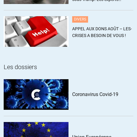
Ce n’est pas tenable dans le temps mais chaque partie est accroché
estiment ce chiffre sous-estimé
à l’usure de l’autre.
DIVERS
+4
ALERTER
APPEL AUX DONS AOÛT – LES-
CRISES A BESOIN DE VOUS !
Les dossiers
Coronavirus Covid-19