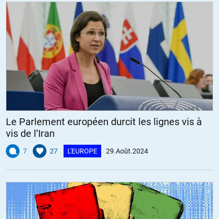
d’une « langue sémitique » – selon la définition des dictionnaires
quant à la CIJ, ne pas oublier que la grande majorité des états
membres de l’ONU sont en accord avec sa décision, et que TOUS les
autres devraient se méfier de leur déni, qui ne peut pas déboucher
sur quoi que ce soit de positif à terme
en attendant, ça en fait des victimes du suprémacisme occidental !
c’est à elles que va mon soutien./
+8
ALERTER
Le Parlement européen durcit les lignes vis à
vis de l’Iran
7
27
L'EUROPE
29.Août.2024
Fritz
//
01.09.2024 à 12h38
Les victimes de l’antisémitisme dans les années 1930 et 40 étaient
les Juifs européens, notamment les Ashkénazes. Nous sommes en
2024. Les premières victimes de l’antisémitisme aujourd’hui sont
un peuple sémite décimé dans son ghetto de Gaza, j’ai nommé : le
peuple palestinien.