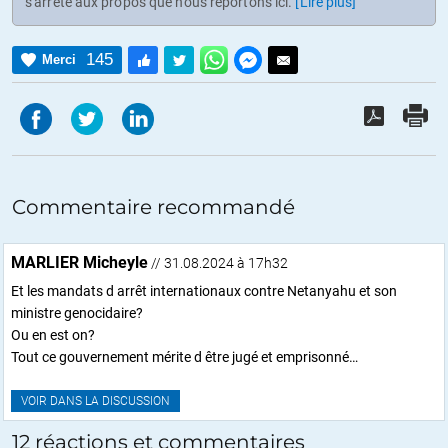
s'arrête aux propos que nous reportons ici.
[Lire plus]
145
Merci
Commentaire recommandé
MARLIER Micheyle
// 31.08.2024 à 17h32
Et les mandats d arrêt internationaux contre Netanyahu et son
ministre genocidaire?
Ou en est on?
Tout ce gouvernement mérite d être jugé et emprisonné…
VOIR DANS LA DISCUSSION
12 réactions et commentaires