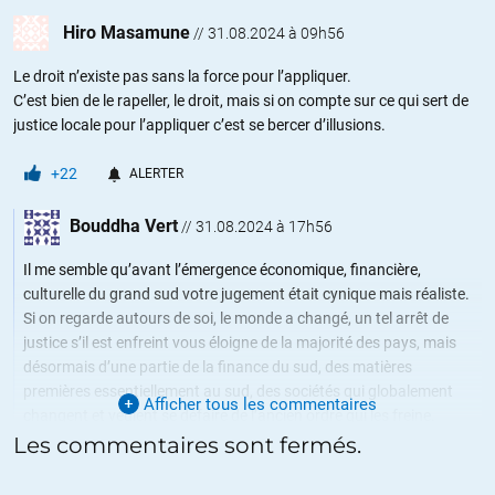
Hiro Masamune
//
31.08.2024 à 09h56
Le droit n’existe pas sans la force pour l’appliquer.
C’est bien de le rapeller, le droit, mais si on compte sur ce qui sert de
justice locale pour l’appliquer c’est se bercer d’illusions.
+22
ALERTER
Bouddha Vert
//
31.08.2024 à 17h56
Il me semble qu’avant l’émergence économique, financière,
culturelle du grand sud votre jugement était cynique mais réaliste.
Si on regarde autours de soi, le monde a changé, un tel arrêt de
justice s’il est enfreint vous éloigne de la majorité des pays, mais
désormais d’une partie de la finance du sud, des matières
premières essentiellement au sud, des sociétés qui globalement
Afficher tous les commentaires
changent et veulent se défaire de l’ancien ordre qui les freine.
Bon vent
Les commentaires sont fermés.
+6
ALERTER