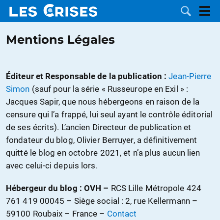
Mentions Légales
Éditeur et Responsable de la publication :
Jean-Pierre
LES
Simon
(sauf pour la série « Russeurope en Exil » :
Jacques Sapir, que nous hébergeons en raison de la
DOSSIERS
CATÉGORIES
censure qui l’a frappé, lui seul ayant le contrôle éditorial
de ses écrits). L’ancien Directeur de publication et
MOTS CLÉS
fondateur du blog, Olivier Berruyer, a définitivement
quitté le blog en octobre 2021, et n’a plus aucun lien
NOUS
avec celui-ci depuis lors.
CONTACTER
FAIRE UN
Hébergeur du blog : OVH –
RCS Lille Métropole 424
761 419 00045 – Siège social : 2, rue Kellermann –
DON
59100 Roubaix – France –
Contact