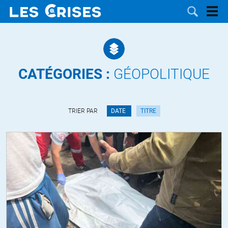
CATÉGORIES :
GÉOPOLITIQUE
LES
TRIER PAR
DATE
TITRE
DOSSIERS
CATÉGORIES
MOTS CLÉS
NOUS
CONTACTER
FAIRE UN
DON