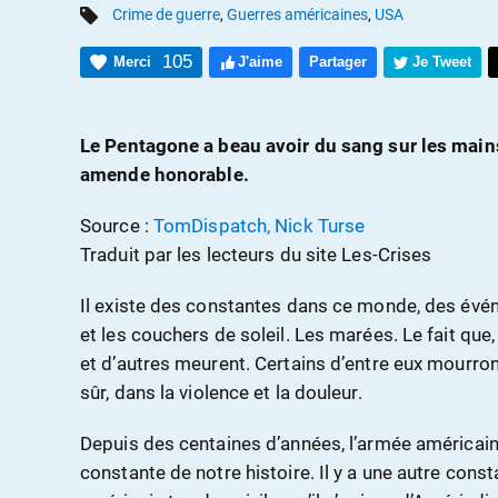
Crime de guerre
,
Guerres américaines
,
USA
105
Merci
J'aime
Partager
Je Tweet
Le Pentagone a beau avoir du sang sur les mains,
amende honorable.
Source :
TomDispatch, Nick Turse
Traduit par les lecteurs du site Les-Crises
Il existe des constantes dans ce monde, des évén
et les couchers de soleil. Les marées. Le fait que,
et d’autres meurent. Certains d’entre eux mourront
sûr, dans la violence et la douleur.
Depuis des centaines d’années, l’armée américain
constante de notre histoire. Il y a une autre const