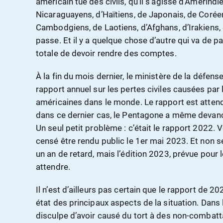
américain tue des civils, qu’il s’agisse d’Amérindie
Nicaraguayens, d’Haïtiens, de Japonais, de Corée
Cambodgiens, de Laotiens, d’Afghans, d’Irakiens, d
passe. Et il y a quelque chose d’autre qui va de p
totale de devoir rendre des comptes.
À la fin du mois dernier, le ministère de la défe
rapport annuel sur les pertes civiles causées par 
américaines dans le monde. Le rapport est attend
dans ce dernier cas, le Pentagone a même devan
Un seul petit problème : c’était le rapport 2022. V
censé être rendu public le 1er mai 2023. Et non s
un an de retard, mais l’édition 2023, prévue pour 
attendre.
Il n’est d’ailleurs pas certain que le rapport de 202
état des principaux aspects de la situation. Dans 
disculpe d’avoir causé du tort à des non-combatta