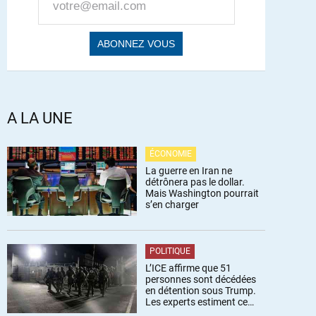
A LA UNE
ÉCONOMIE
La guerre en Iran ne
détrônera pas le dollar.
Mais Washington pourrait
s’en charger
POLITIQUE
L’ICE affirme que 51
personnes sont décédées
en détention sous Trump.
Les experts estiment ce
chiffre sous-estimé