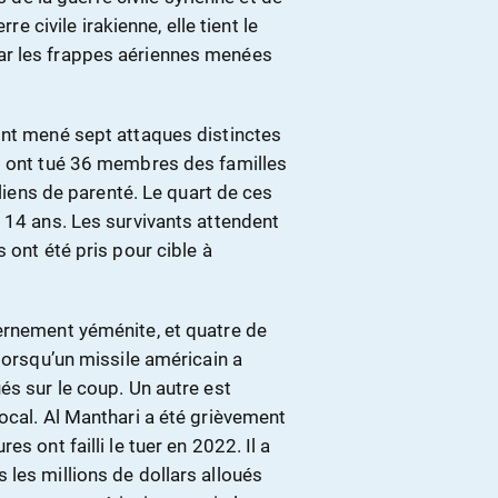
re civile irakienne, elle tient le
ar les frappes aériennes menées
ont mené sept attaques distinctes
i ont tué 36 membres des familles
 liens de parenté. Le quart de ces
 14 ans. Les survivants attendent
 ont été pris pour cible à
ernement yéménite, et quatre de
lorsqu’un missile américain a
és sur le coup. Un autre est
ocal. Al Manthari a été grièvement
s ont failli le tuer en 2022. Il a
les millions de dollars alloués