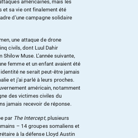
attaques américaines, mais les
et sa vie ont finalement été
cadre d’une campagne solidaire
men, une attaque de drone
nq civils, dont Luul Dahir
m Shilow Muse. L’année suivante,
une femme et un enfant avaient été
 identité ne serait peut-être jamais
ie et j’ai parlé à leurs proches.
 gouvernement américain, notamment
igne des victimes civiles du
s jamais recevoir de réponse.
ée par
The Intercept
, plusieurs
humains – 14 groupes somaliens et
étaire à la défense Lloyd Austin