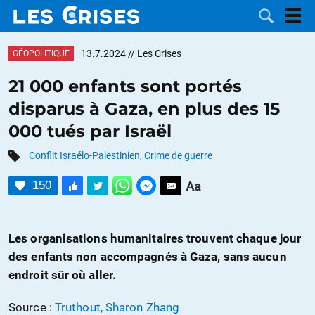
13.7.2024
// Les Crises
GÉOPOLITIQUE
21 000 enfants sont portés
disparus à Gaza, en plus des 15
LES
000 tués par Israël
DOSSIERS
CATÉGORIES
Conflit Israélo-Palestinien
,
Crime de guerre
150
MOTS CLÉS
NOUS
Les organisations humanitaires trouvent chaque jour
des enfants non accompagnés à Gaza, sans aucun
CONTACTER
FAIRE UN
endroit sûr où aller.
DON
Source :
Truthout, Sharon Zhang