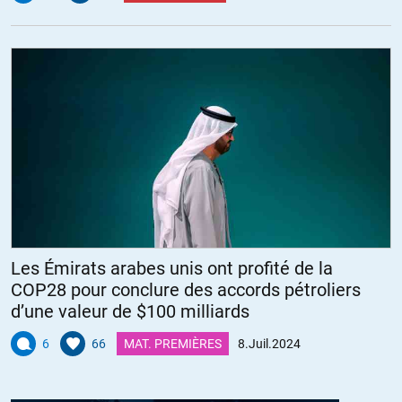
oui!!
Qu’ils en profitent bien bien bien….
+10
ALERTER
Les Émirats arabes unis ont profité de la
COP28 pour conclure des accords pétroliers
d’une valeur de $100 milliards
6
66
MAT. PREMIÈRES
8.Juil.2024