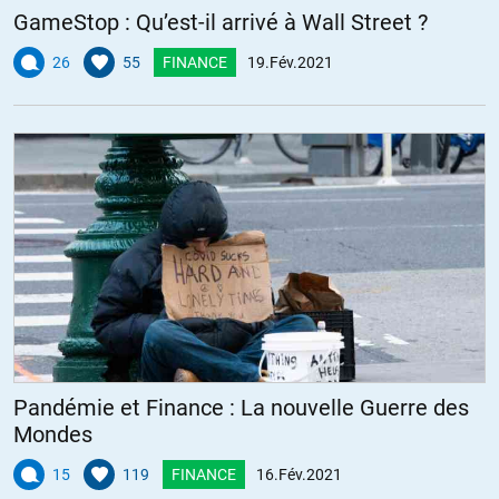
GameStop : Qu’est-il arrivé à Wall Street ?
26
55
FINANCE
19.Fév.2021
Pandémie et Finance : La nouvelle Guerre des
Mondes
15
119
FINANCE
16.Fév.2021