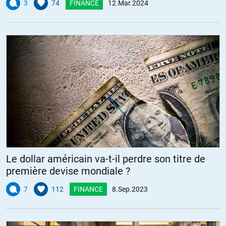
3
74
FINANCE
12.Mar.2024
Le dollar américain va-t-il perdre son titre de
première devise mondiale ?
7
112
FINANCE
8.Sep.2023