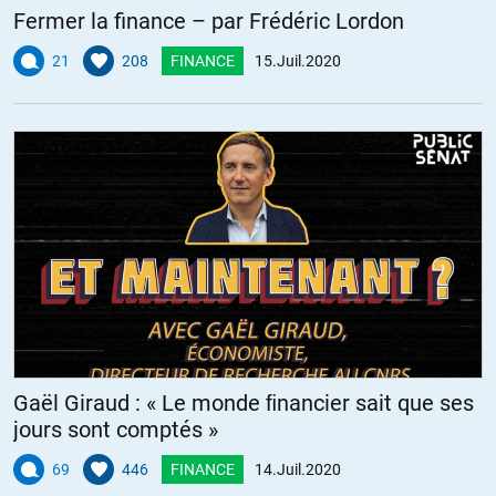
Fermer la finance – par Frédéric Lordon
21
208
FINANCE
15.Juil.2020
Gaël Giraud : « Le monde ﬁnancier sait que ses
jours sont comptés »
69
446
FINANCE
14.Juil.2020