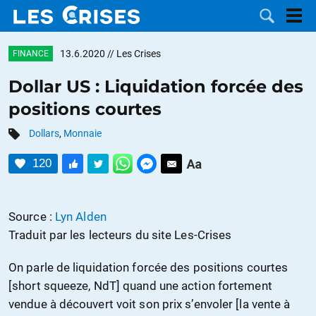
13.6.2020
// Les Crises
FINANCE
Dollar US : Liquidation forcée des
positions courtes
LES
Dollars
,
Monnaie
DOSSIERS
CATÉGORIES
120
MOTS CLÉS
Source :
Lyn Alden
NOUS
Traduit par les lecteurs du site Les-Crises
CONTACTER
FAIRE UN
On parle de liquidation forcée des positions courtes
[short squeeze, NdT] quand une action fortement
DON
vendue à découvert voit son prix s’envoler [la vente à