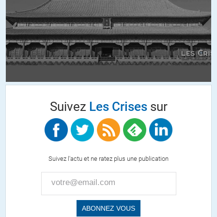
protégés , l’inflation n’atteint pas le foncier et l’or.
+6
lois-economiques
//
25.09.2018 à 16h52
En l’occurrence et en vérité je vous le dit en cas d’hyper
inflation les quelques Vingt-neuf mille milliards de dollars ne
vaudront plus grand chose…
Suivez
Les Crises
sur
Certes cela n’efface pas le foncier, ni l’or mais lisez les Pinçon-
Charlot la plus grande partie, et de loin, des avoirs des riches
est le financier, qui en cas d’hyper inflation, disparaît…
+2
Suivez l'actu et ne ratez plus une publication
lois-economiques
//
25.09.2018 à 16h59
Relisez cette période, les ouvriers ont beaucoup moins
soufferts que les classes supérieurs, universitaires,