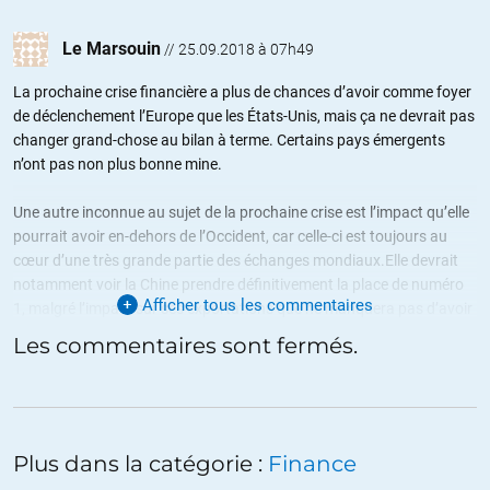
Le Marsouin
//
25.09.2018 à 07h49
La prochaine crise financière a plus de chances d’avoir comme foyer
de déclenchement l’Europe que les États-Unis, mais ça ne devrait pas
changer grand-chose au bilan à terme. Certains pays émergents
n’ont pas non plus bonne mine.
Une autre inconnue au sujet de la prochaine crise est l’impact qu’elle
pourrait avoir en-dehors de l’Occident, car celle-ci est toujours au
cœur d’une très grande partie des échanges mondiaux.Elle devrait
notamment voir la Chine prendre définitivement la place de numéro
Afficher tous les commentaires
1, malgré l’impact sur ses exportations que ne manquera pas d’avoir
la crise, en rendant définitivement crédible le Yuan par rapport aux
Les commentaires sont fermés.
dollars dans les échanges internationaux.
+7
ALERTER
Patrick
//
25.09.2018 à 08h46
Plus dans la catégorie :
Finance