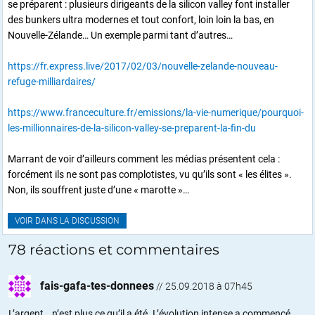
se préparent : plusieurs dirigeants de la silicon valley font installer
des bunkers ultra modernes et tout confort, loin loin la bas, en
Nouvelle-Zélande… Un exemple parmi tant d’autres…
https://fr.express.live/2017/02/03/nouvelle-zelande-nouveau-
refuge-milliardaires/
https://www.franceculture.fr/emissions/la-vie-numerique/pourquoi-
les-millionnaires-de-la-silicon-valley-se-preparent-la-fin-du
Marrant de voir d’ailleurs comment les médias présentent cela :
forcément ils ne sont pas complotistes, vu qu’ils sont « les élites ».
Non, ils souffrent juste d’une « marotte »…
VOIR DANS LA DISCUSSION
78 réactions et commentaires
fais-gafa-tes-donnees
//
25.09.2018 à 07h45
L’argent… n’est plus ce qu’il a été. L’évolution intense a commencé