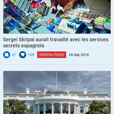
suisses sont un signal faible que l’émission monétaire ne va pas
dans l’économie réelle ?
https://fr.wikipedia.org/wiki/Taux_d%27int%C3%A9r%C3%AAt_n%C3
+2
ALERTER
Patrick
//
25.09.2018 à 09h23
Sergei Skripal aurait travaillé avec les services
secrets espagnols
ben non , sinon 29.000 milliards qui vont directement dans
l’économie réelle , ça aurait déclenché un mouvement d’inflation
67
129
GÉOPOLITIQUE
24.Sep.2018
assez net.
Par chance ( ?? ) tout ce pognon ne circule pas.
+7
ALERTER
Alfred
//
25.09.2018 à 12h29
Pour une fois tout à fait d’accord avec vous. « Par chance (??)
Tout ce pognon ne circule pas » c’est exactement ça.
Le problème c’est que ça ne peut pas durer.