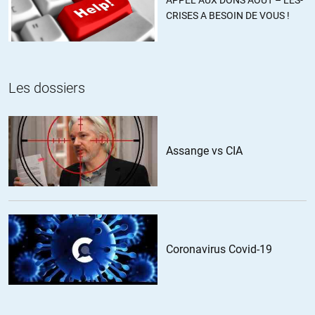
à partir de ce moment là : 1930 (septembre) : 25%, 1932 :
CRISES A BESOIN DE VOUS !
42%, 1933 : 52% et après arrive ce qui arrive.
Loin de moi de dire qu’une hyperinflation c’est cool…mais ce
N’EST PAS le lit du nazisme. C’est démenti par les chiffres
des élections et le recul de 1928. Par contre les politiques
Les dossiers
maintenues par un écrasement du législatif par l’exécutif
(ordonnances) « d’austérité », eux, le sont.
Ce mensonge, en général des possédants voulant faire de
l’hyperinflation un point Godwin de la discussion
économique, sert avant tout à protéger leurs intérêts. Mais
Assange vs CIA
c’est du même niveau que « l’europe protège » et consort.
+16
Coronavirus Covid-19
theuric
//
25.09.2018 à 19h46
Dès que le système aura explosé, nous sortirons de cette
semblance d’avec l’avènement du nazisme.
La raison en est simple: ce phénomène futur sera l’implosion