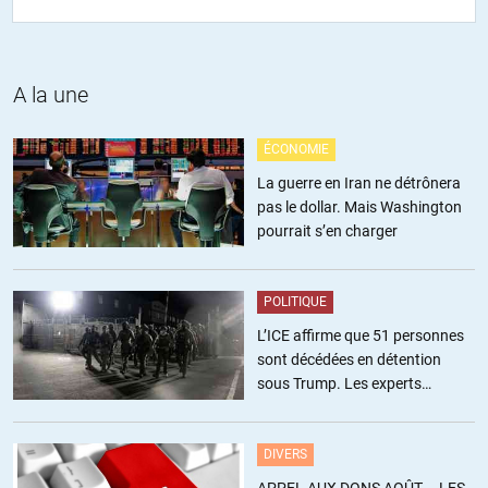
ingénieurs, dirigent d’entreprises, etc…
Et pour ces classes le traumatisme fut supérieur à la guerre.
Et pour ce qui est conséquences, la montée du nazisme c’est
un raccourci faux, lisez, Lordon ou Daniel Cohen, c’est la
A la une
période d’austérité post crise de 29 qui favorise la montée du
nazisme…
ÉCONOMIE
La guerre en Iran ne détrônera
+4
pas le dollar. Mais Washington
pourrait s’en charger
step
//
25.09.2018 à 18h30
POLITIQUE
hop hop hop, alors ça c’est faux. Pour s’en convaincre
regardez les performances des partis fachistes pendant la
L’ICE affirme que 51 personnes
période d’hyperinflation (1921->1924) : Pour la même
sont décédées en détention
période : législatives en 1920 : environ 15%, en 1924, 23%, en
sous Trump. Les experts
1928, 17%. Courbe en cloche avec effectivement une hausse
estiment ce chiffre sous-estimé
au pic de l’hyperinflation, mais un retour à la normal ensuite.
mars 1930 : Début de la politique déflationniste de brunïng …
DIVERS
par ordonnances…
APPEL AUX DONS AOÛT – LES-