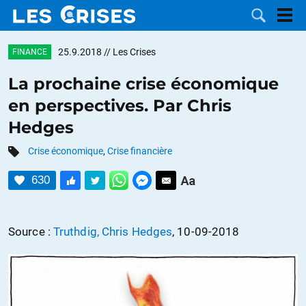
25.9.2018
// Les Crises
FINANCE
La prochaine crise économique
en perspectives. Par Chris
LES
Hedges
DOSSIERS
CATÉGORIES
Crise économique
,
Crise financière
630
MOTS CLÉS
NOUS
Source :
Truthdig, Chris Hedges
, 10-09-2018
CONTACTER
FAIRE UN
DON