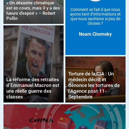
« Un désastre climatique
est en cours, mais il y a des
Comment se fait-il que nous
lueurs d’espoir » – Robert
ayons tant d’informations et
Pollin
que nous sachions si peu de
choses ?
Noam Chomsky
Torture de la CIA : Un
La réforme des retraites
médecin décrit et
d’Emmanuel Macron est
dénonce les tortures de
une réelle guerre des
l’Agence post 11-
classes
Septembre