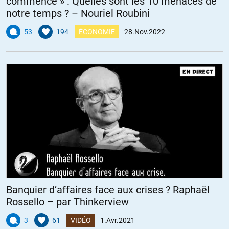
commencé » : Quelles sont les 10 menaces de
notre temps ? – Nouriel Roubini
53
194
ÉCONOMIE
28.Nov.2022
Banquier d’affaires face aux crises ? Raphaël
Rossello – par Thinkerview
3
61
VIDÉO
1.Avr.2021