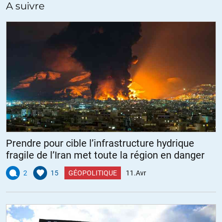
cours du pétrole, seraient probablement des « arguments »
A suivre
opposables sinon « entendables » par les milliardaires US qui dirigent
de fait la « pseudo » démocratie US. Bien entendu, la mise au pas du
droit international d’Israël reste l’horizon indépassable d’un espoir de
paix dans la région.
+6
ALERTER
Prendre pour cible l’infrastructure hydrique
fragile de l’Iran met toute la région en danger
2
15
GÉOPOLITIQUE
11.Avr