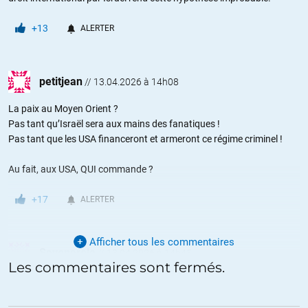
+13
ALERTER
petitjean
//
13.04.2026 à 14h08
La paix au Moyen Orient ?
Pas tant qu’Israël sera aux mains des fanatiques !
Pas tant que les USA financeront et armeront ce régime criminel !
Au fait, aux USA, QUI commande ?
+17
ALERTER
Afficher tous les commentaires
Savonarole
//
13.04.2026 à 14h45
Les commentaires sont fermés.
Y a t’il encore des gens qui croient encore que « les USA » sont un vrai
pays avec droits et devoirs afférents ? Apparement oui … vous