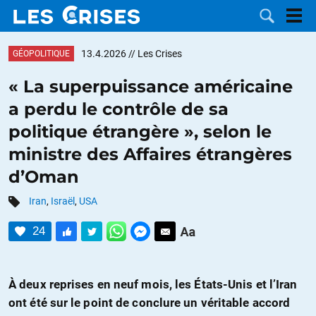
13.4.2026
// Les Crises
GÉOPOLITIQUE
« La superpuissance américaine
a perdu le contrôle de sa
LES
politique étrangère », selon le
ministre des Affaires étrangères
DOSSIERS
CATÉGORIES
d’Oman
MOTS CLÉS
Iran
,
Israël
,
USA
NOUS
24
CONTACTER
FAIRE UN
À deux reprises en neuf mois, les États-Unis et l’Iran
DON
ont été sur le point de conclure un véritable accord