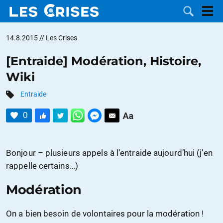
14.8.2015
// Les Crises
[Entraide] Modération, Histoire,
Wiki
LES
Entraide
DOSSIERS
CATÉGORIES
0
MOTS CLÉS
Bonjour – plusieurs appels à l’entraide aujourd’hui (j’en
NOUS
rappelle certains…)
CONTACTER
FAIRE UN
Modération
DON
On a bien besoin de volontaires pour la modération !