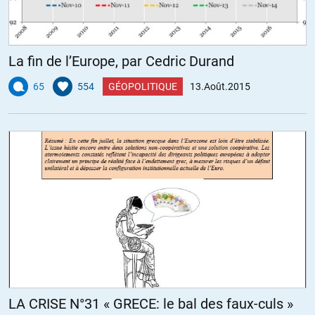
Je profite du post pour renouveler ici la proposition que j’avais faite
pour des recherches en Histoire
(Prof HG Certifié).
La fin de l’Europe, par Cedric Durand
65
554
GÉOPOLITIQUE
13.Août.2015
+1
ALERTER
LA CRISE N°31 « GRECE: le bal des faux-culs »