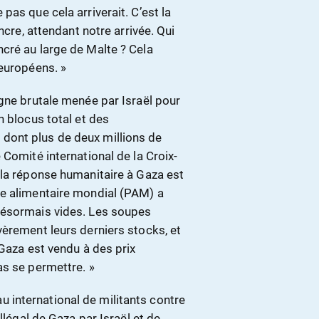
as que cela arriverait. C’est la
ncre, attendant notre arrivée. Qui
cré au large de Malte ? Cela
 européens. »
gne brutale menée par Israël pour
n blocus total et des
dont plus de deux millions de
 Comité international de la Croix-
 la réponse humanitaire à Gaza est
me alimentaire mondial (PAM) a
désormais vides. Les soupes
vèrement leurs derniers stocks, et
 Gaza est vendu à des prix
as se permettre. »
eau international de militants contre
llégal de Gaza par Israël et de