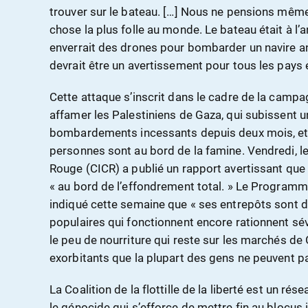
trouver sur le bateau. […] Nous ne pensions même p
chose la plus folle au monde. Le bateau était à l’a
enverrait des drones pour bombarder un navire an
devrait être un avertissement pour tous les pays
Cette attaque s’inscrit dans le cadre de la campa
affamer les Palestiniens de Gaza, qui subissent u
bombardements incessants depuis deux mois, et 
personnes sont au bord de la famine. Vendredi, le
Rouge (CICR) a publié un rapport avertissant que
« au bord de l’effondrement total. » Le Program
indiqué cette semaine que « ses entrepôts sont 
populaires qui fonctionnent encore rationnent sé
le peu de nourriture qui reste sur les marchés de
exorbitants que la plupart des gens ne peuvent p
La Coalition de la flottille de la liberté est un rés
le génocide qui s’efforce de mettre fin au blocus i