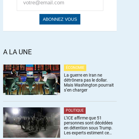
A LA UNE
ÉCONOMIE
La guerre en Iran ne
détrônera pas le dollar.
Mais Washington pourrait
s’en charger
POLITIQUE
L’ICE affirme que 51
personnes sont décédées
en détention sous Trump.
Les experts estiment ce
chiffre sous-estimé