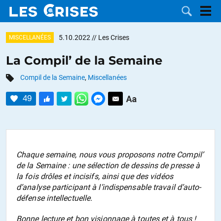
5.10.2022
// Les Crises
MISCELLANÉES
La Compil’ de la Semaine
Compil de la Semaine
,
Miscellanées
LES
49
DOSSIERS
CATÉGORIES
MOTS CLÉS
Chaque semaine, nous vous proposons notre
Compil’
NOUS
de la Semaine
: une sélection de dessins de presse à
la fois drôles et incisifs, ainsi que des vidéos
CONTACTER
FAIRE UN
d’analyse participant à l’indispensable travail d’auto-
défense intellectuelle.
DON
Bonne lecture et bon visionnage à toutes et à tous !