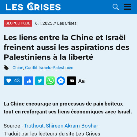
6.1.2025
// Les Crises
GÉOPOLITIQUE
Les liens entre la Chine et Israël
freinent aussi les aspirations des
LES
Palestiniens à la liberté
DOSSIERS
CATÉGORIES
Chine
,
Conflit Israélo-Palestinien
43
MOTS CLÉS
NOUS
La Chine encourage un processus de paix boiteux
tout en renforçant ses liens économiques avec Israël.
CONTACTER
FAIRE UN
Source :
Truthout, Shireen Akram-Boshar
DON
Traduit par les lecteurs du site Les-Crises