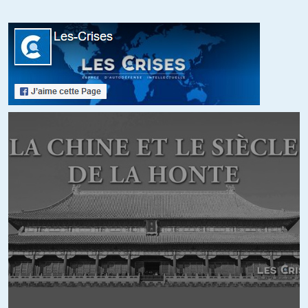
+15
ALERTER
Marie
//
07.01.2025 à 11h24
Andrea Mazzarino, a bien compris le stress engendré par les guerres.
Et elle le décrit avec compétence et intelligence dans le début de son
article.
Toutefois le titre de cet article est explicite et évocateur :
« La guerre revient, mais sur le front intérieur. »
Est-ce vraiment uniquement la fin possible des guerres extérieures,
des violences et des stress des autre nations, qui provoquent chez
elle un véritable désespoir ?
De quoi s’agit-il au juste ?
Visiblement elle est convaincue que la guerre sur le front intérieur va
reprendre contre le président élu Donald Trump ?
Au verdict d’une élection, cette femme ne voit que la rébellion en
alternative.
Ce qui me semble désolant est que certains idéologues, bien présents