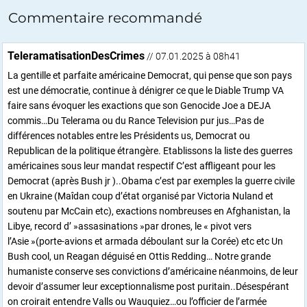
Commentaire recommandé
TeleramatisationDesCrimes
// 07.01.2025 à 08h41
La gentille et parfaite américaine Democrat, qui pense que son pays
est une démocratie, continue à dénigrer ce que le Diable Trump VA
faire sans évoquer les exactions que son Genocide Joe a DEJA
commis…Du Telerama ou du Rance Television pur jus…Pas de
différences notables entre les Présidents us, Democrat ou
Republican de la politique étrangère. Etablissons la liste des guerres
américaines sous leur mandat respectif C’est affligeant pour les
Democrat (après Bush jr )..Obama c’est par exemples la guerre civile
en Ukraine (Maîdan coup d’état organisé par Victoria Nuland et
soutenu par McCain etc), exactions nombreuses en Afghanistan, la
Libye, record d’ »assasinations »par drones, le « pivot vers
l’Asie »(porte-avions et armada déboulant sur la Corée) etc etc Un
Bush cool, un Reagan déguisé en Ottis Redding… Notre grande
humaniste conserve ses convictions d’américaine néanmoins, de leur
devoir d’assumer leur exceptionnalisme post puritain..Désespérant
on croirait entendre Valls ou Wauquiez…ou l’officier de l’armée