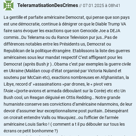
TeleramatisationDesCrimes
//
07.01.2025 à 08h41
La gentille et parfaite américaine Democrat, qui pense que son pays
est une démocratie, continue à dénigrer ce que le Diable Trump VA
faire sans évoquer les exactions que son Genocide Joe a DEJA
commis…Du Telerama ou du Rance Television pur jus…Pas de
différences notables entre les Présidents us, Democrat ou
Republican de la politique étrangère. Etablissons la liste des guerres
américaines sous leur mandat respectif C’est affligeant pour les
Democrat (après Bush jr )..Obama c’est par exemples la guerre civile
en Ukraine (Maîdan coup d’état organisé par Victoria Nuland et
soutenu par McCain etc), exactions nombreuses en Afghanistan, la
Libye, record d’ »assasinations »par drones, le « pivot vers
l’Asie »(porte-avions et armada déboulant sur la Corée) etc etc Un
Bush cool, un Reagan déguisé en Ottis Redding… Notre grande
humaniste conserve ses convictions d’américaine néanmoins, de leur
devoir d’assumer leur exceptionnalisme post puritain..Désespérant
on croirait entendre Valls ou Wauquiez…ou l’officier de l’armée
américaine Louis Sarko ! ( comment a t il pu débouler sur tous les
écrans ce petit bonhomme ?)