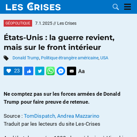
7.1.2025
// Les Crises
GÉOPOLITIQUE
États-Unis : la guerre revient,
mais sur le front intérieur
LES
Donald Trump
,
Politique étrangère américaine
,
USA
DOSSIERS
CATÉGORIES
23
MOTS CLÉS
Ne comptez pas sur les forces armées de Donald
NOUS
Trump pour faire preuve de retenue.
CONTACTER
FAIRE UN
Source :
TomDispatch, Andrea Mazzarino
Traduit par les lecteurs du site Les-Crises
DON