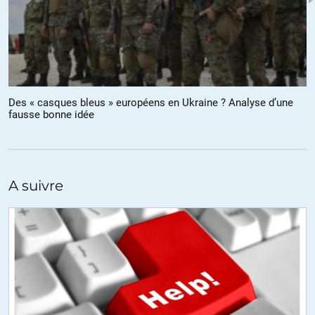
Samba
//
07.01.2025 à 10h00
Il me semble que les coeurs fêlés sont innombrables, partout, par
désespoir face à l’inhumanité de l’humanité! Ces coeurs peuvent se
briser ou exploser en haine, provoquant des dégâts aussi
considérables que ce qui les avaient fêlés… Ajouté aux problèmes
Des « casques bleus » européens en Ukraine ? Analyse d’une
environnementaux, comment s’en sortiront nos descendants ?
fausse bonne idée
+5
ALERTER
A suivre
Ecofil
//
07.01.2025 à 10h23
Pas beaucoup de cohérence dans ce texte qui sous-entend que
Trump est un danger alors que Biden a bien prouvé que c’était lui le
danger par sa politique intérieure laxiste dont la plupart des
américains ne veulent plus et qui risque elle-même de créer une
énorme fracture dans la société américaine ( opposition entre les
migrants et nationaux) et sur le plan international, les nombreux