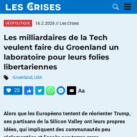
16.2.2026
// Les Crises
GÉOPOLITIQUE
Les milliardaires de la Tech
veulent faire du Groenland un
LES
laboratoire pour leurs folies
libertariennes
DOSSIERS
CATÉGORIES
Groenland
,
USA
MOTS CLÉS
23
NOUS
Alors que les Européens tentent de réorienter Trump,
CONTACTER
FAIRE UN
ses partisans de la Silicon Valley ont leurs propres
DON
idées, qui impliquent des communautés peu