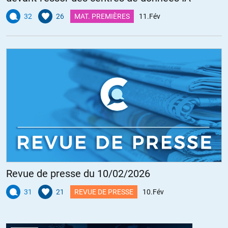
32
26
MAT. PREMIÈRES
11.Fév
Revue de presse du 10/02/2026
31
21
REVUE DE PRESSE
10.Fév