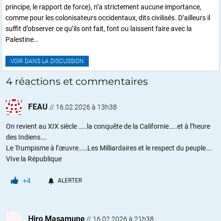
principe, le rapport de force), n’a strictement aucune importance,
comme pour les colonisateurs occidentaux, dits civilisés. D’ailleurs il
suffit d’observer ce qu’ils ont fait, font ou laissent faire avec la
Palestine…
VOIR DANS LA DISCUSSION
4 réactions et commentaires
FEAU
//
16.02.2026 à 13h38
On revient au XIX siècle …..la conquête de la Californie…..et à l’heure
des Indiens….
Le Trumpisme à l’œuvre……Les Milliardaires et le respect du peuple….
VIve la République
+4
ALERTER
Hiro Masamune
//
16.02.2026 à 21h38