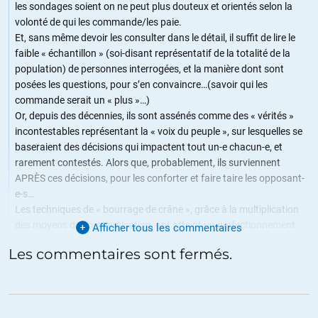
les sondages soient on ne peut plus douteux et orientés selon la
volonté de qui les commande/les paie.
Et, sans même devoir les consulter dans le détail, il suffit de lire le
faible « échantillon » (soi-disant représentatif de la totalité de la
population) de personnes interrogées, et la manière dont sont
posées les questions, pour s’en convaincre…(savoir qui les
commande serait un « plus »…)
Or, depuis des décennies, ils sont assénés comme des « vérités »
incontestables représentant la « voix du peuple », sur lesquelles se
baseraient des décisions qui impactent tout un-e chacun-e, et
rarement contestés. Alors que, probablement, ils surviennent
APRÈS ces décisions, pour les conforter et faire taire les opposant-
e-s…
Les techniques de « bourrage de crâne », grâce à la multiplication
des moyens de communication, ont atteint un perfectionnement
Afficher tous les commentaires
hyper-organisé, et donc difficile à mettre en question…
Les commentaires sont fermés.
Peut-être possible de se rassembler, en masse, pour défendre les
services publics d’information et faire valoir notre Droit à
l’information correcte?