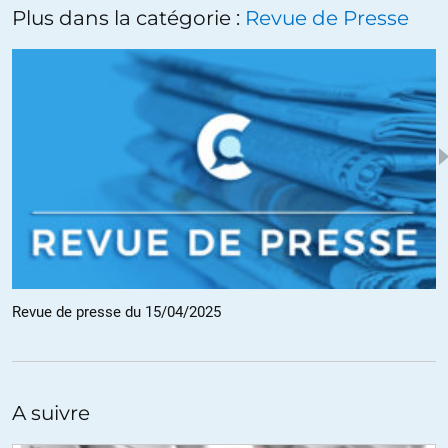
+4
ALERTER
Plus dans la catégorie :
Revue de Presse
EtSiCEtaitVrai
//
10.04.2025 à 19h59
Voici un bon résumé de la « fabrique du consentement » d’un
certain Noam Chomsky.
ALERTER
Grd-mère Michelle
//
11.04.2025 à 11h26
Euh…plutôt un résumé de mon irritation, résultat de mes
observations depuis 60ans (pas lu le bouquin de N.Chomsky,
même si j’en ai une approche grâce au site de « Les Crises »)’
Ce soir à 18h30, au « Buen Vivir », pl.F.Coq à Ixelles/Bruxelles,
Revue de presse du 15/04/2025
projection d’un docu et rencontre avec le journaliste Can Dündar
pour la sortie de son livre « Les sombres secrets de la guerre »,
organisé par le Comité Free Assange Belgium qui continue de
défendre le droit à l’information correcte pour tou-te-s.
A suivre
+1