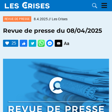
8.4.2025
// Les Crises
REVUE DE PRESSE
Revue de presse du 08/04/2025
LES
25
DOSSIERS
CATÉGORIES
MOTS CLÉS
NOUS
CONTACTER
FAIRE UN
DON