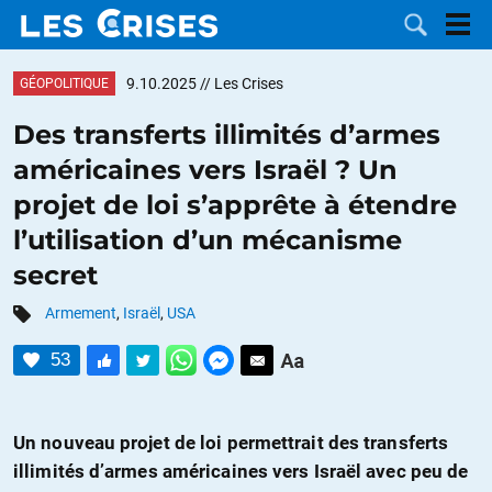
9.10.2025
// Les Crises
GÉOPOLITIQUE
Des transferts illimités d’armes
américaines vers Israël ? Un
LES
projet de loi s’apprête à étendre
l’utilisation d’un mécanisme
DOSSIERS
CATÉGORIES
secret
MOTS CLÉS
Armement
,
Israël
,
USA
NOUS
53
CONTACTER
FAIRE UN
Un nouveau projet de loi permettrait des transferts
DON
illimités d’armes américaines vers Israël avec peu de