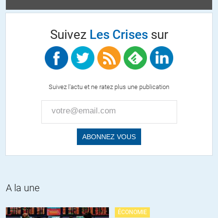
Dépasser les structures capables de porter un consensus
démocratique, c’est aussi appeler à l’avènement de
Suivez
Les Crises
sur
fascismes.
Quand on fait une telle déclaration, il vaut mieux être en
mesure de justifier sa théorie en faisant appel à des
exemples convaincants. Je ne pense pas que l’émiettement,
Suivez l'actu et ne ratez plus une publication
la « désintégration » préserve de la venue du fascisme si l’on
se réfère à ce qui s’est passé en Corée. A moins que vous
considériez la Corée du Nord comme une démocratie ayant
échappé à « l’avènement du fascisme » en préférant miser
sur le séparatisme.
Il semble, si l’on se réfère aux 2 Corée, que ce soit plutôt le
socialo communisme qui prédispose au fascisme/
totalitarisme/nazisme en écrasant la démocratie alors que
celle-ci règne encore dans la Corée du Sud capitaliste.
A la une
https://fr.wikipedia.org/wiki/%C3%89conomie_de_la_Cor%C3
ÉCONOMIE