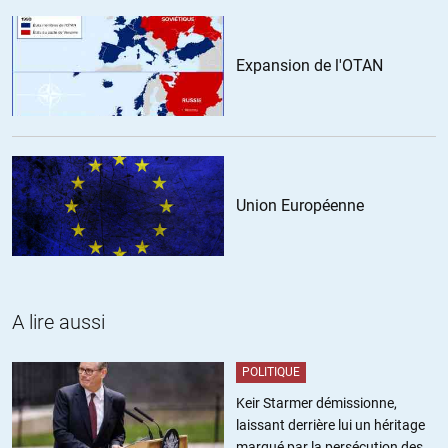
dernières de conserver le pouvoir par l’endoctrinement de la
population à la soumission. Que ces élites soient
Expansion de l'OTAN
concervatrices, libérales, socialistes ou communistes n’a
juste, aucun rapport.
Union Européenne
Wilde Jagd
//
07.04.2014 à 00h41
Lors de l’émission de « Ce soir ou jamais » consacrée à
l’Ukraine, Jean-Louis Bourlanges a dit, à côté de pas mal de
choses inexactes, quelque chose de bien intéressant.
A lire aussi
Selon lui, les nombreux projets de sécession qui se profilent en
Europe (Catalogne, Écosse, Pays Basque) s’expliquent certes
POLITIQUE
par des raisons historiques mais aussi par la disparition de
l’idée de partage (et donc de solidarité). Les Catalans ne
Keir Starmer démissionne,
veulent plus « payer pour » le reste de l’Espagne, ce pays de
laissant derrière lui un héritage
« fainéants », et ainsi de suite.
marqué par la persécution des