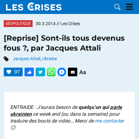
30.3.2014
// Les Crises
GÉOPOLITIQUE
[Reprise] Sont-ils tous devenus
fous ?, par Jacques Attali
LES
Jacques Attali
,
Ukraine
DOSSIERS
CATÉGORIES
97
MOTS CLÉS
NOUS
ENTRAIDE : J’aurais besoin de
quelqu’un qui
parle
ukrainien
ce week end (ou dans la semaine) pour
CONTACTER
FAIRE UN
traduire des bouts de vidéo… Merci de
me contacter
🙂
DON