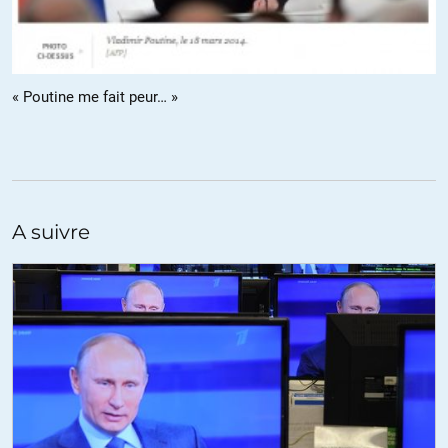
ALERTER
ril
//
30.03.2014 à 18h08
« Poutine me fait peur… »
Ce serait plutôt l’accès au marché mondial qui favorise les petits
états et freine les grandes unions :
la mondialisation tend actuellement à réduire l’intérêt de la grande
taille, en permettant aux nations d’avoir accès à un seul marché –
le marché mondial. Dans ces conditions, le coût du séparatisme
A suivre
tend à se réduire : si une région quitte une unité politique, elle ne
perd que des avantages réduits, dans la mesure ou elle dispose de
la même capacité à commercer avec le reste du monde. Toutes
choses égales par ailleurs, on doit donc s’attendre à ce que
l’accroissement de l’intégration économique entre les pays élève
les tendances séparatistes à l’intérieur des Etats. Ces aspects
sont abondamment illustrés par Alesina et Spolaore dans leur
livre. Il faut donc constater qu’au vu de ces deux livres, la volonté
de construire une union « toujours plus étroite » entre Etats
Européens va à l’encontre de tendances lourdes de notre époque,