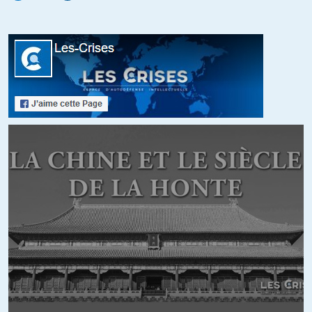
step
//
31.03.2014 à 11h02
dépasser les structures capables de porter un concensus
démocratique, c’est aussi appeller à l’avennement de
fascismes. Quel responsabilité dans cet émiettement
démocratique du combat de chacun contre tous économique
que promeut les élites en place ? Aucun, à n’en pas douter, il n’y
a bien évidemment aucun problème de cohabitation entre la
vision d’un autre adversaire économique dans la survie et d’un
autre citoyen collaborateur dans le fonctionnement du bien
commun.
jducac
//
31.03.2014 à 13h52
@ step Le 31 mars 2014 à 11