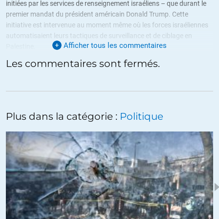
initiées par les services de renseignement israéliens – que durant le
premier mandat du président américain Donald Trump. Cette
initiative est intervenue au moment même où les forces israéliennes
automatisaient leurs tactiques de surveillance et de ciblage en
Afficher tous les commentaires
Palestine.
Les commentaires sont fermés.
https://www.972mag.com/ice-immigration-israeli-occupation-
surveillance/
+14
ALERTER
Plus dans la catégorie :
Politique