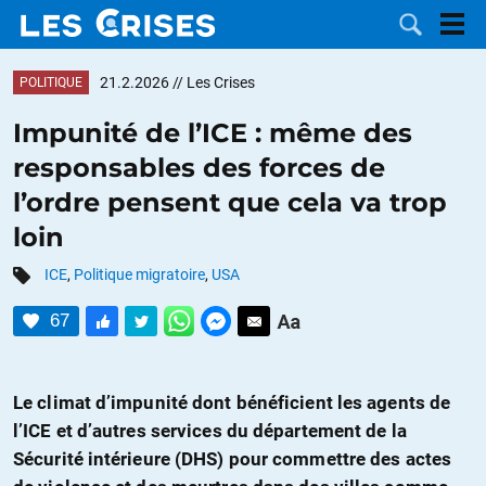
21.2.2026
// Les Crises
POLITIQUE
Impunité de l’ICE : même des
responsables des forces de
LES
l’ordre pensent que cela va trop
loin
DOSSIERS
CATÉGORIES
ICE
,
Politique migratoire
,
USA
MOTS CLÉS
67
NOUS
Le climat d’impunité dont bénéficient les agents de
CONTACTER
FAIRE UN
l’ICE et d’autres services du département de la
DON
Sécurité intérieure (DHS) pour commettre des actes