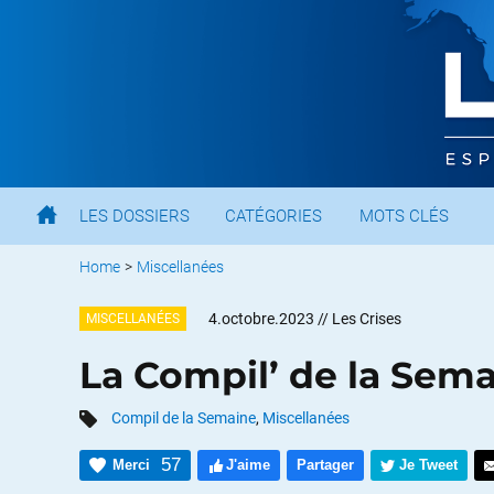
LES DOSSIERS
CATÉGORIES
MOTS CLÉS
Home
>
Miscellanées
4.octobre.2023
// Les Crises
MISCELLANÉES
La Compil’ de la Sem
Compil de la Semaine
,
Miscellanées
57
Merci
J'aime
Partager
Je Tweet