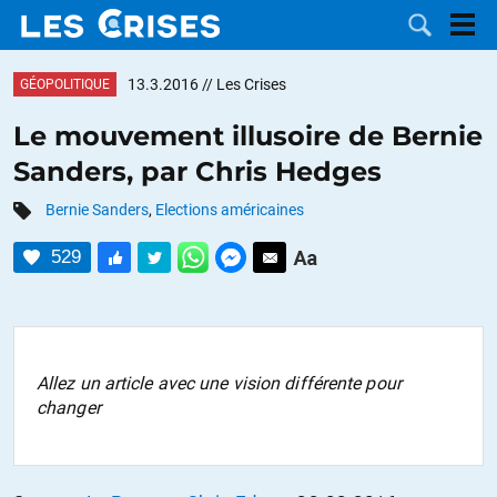
13.3.2016
// Les Crises
GÉOPOLITIQUE
Le mouvement illusoire de Bernie
Sanders, par Chris Hedges
LES
Bernie Sanders
,
Elections américaines
DOSSIERS
CATÉGORIES
529
MOTS CLÉS
NOUS
Allez un article avec une vision différente pour
changer
CONTACTER
FAIRE UN
DON