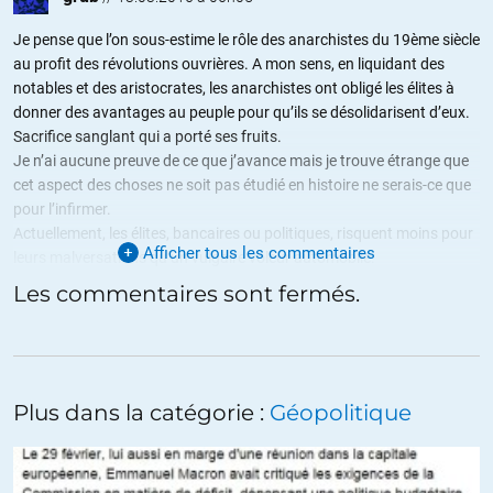
Je pense que l’on sous-estime le rôle des anarchistes du 19ème siècle
au profit des révolutions ouvrières. A mon sens, en liquidant des
notables et des aristocrates, les anarchistes ont obligé les élites à
donner des avantages au peuple pour qu’ils se désolidarisent d’eux.
Sacrifice sanglant qui a porté ses fruits.
Je n’ai aucune preuve de ce que j’avance mais je trouve étrange que
cet aspect des choses ne soit pas étudié en histoire ne serais-ce que
pour l’infirmer.
Actuellement, les élites, bancaires ou politiques, risquent moins pour
Afficher tous les commentaires
leurs malversations qu’un vulgaire voleur automobile.
Les commentaires sont fermés.
+63
ALERTER
FifiBrind_acier
//
13.03.2016 à 10h41
A ma connaissance, le seul endroit où les théories anarchistes aient
Plus dans la catégorie :
Géopolitique
été appliquées, c’est en Espagne : » L’Espagne libertaire » de
Gaston Leval.
http://1libertaire.free.fr/GLeval03.html