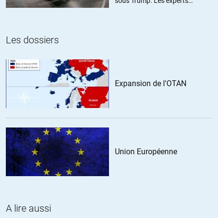
sous Trump. Les experts
Je vois quand même une petite différence, Mélenchon s’est
estiment ce chiffre sous-estimé
échappé du PS, notre parti démocrate à nous. Mais le reste est
pertinent, malheureusement.
Les dossiers
+22
ALERTER
smaksing
//
14.03.2016 à 11h00
Expansion de l'OTAN
Mélenchon s’est échappé du parti socialiste et refuse même de
jouer le jeu des primaires… Pour ces deux raisons, on ne peut pas
le comparer à Sanders.
+9
ALERTER
Union Européenne
Téhèf
//
14.03.2016 à 17h51
Contrairement à ce que Mélenchon avait promi chez Ruquier, il a
appelé à voter pour Hollande « sans conditions » juste après le
premier tour sous prétexte qu’il était moins pire que Sarkozy.
A lire aussi