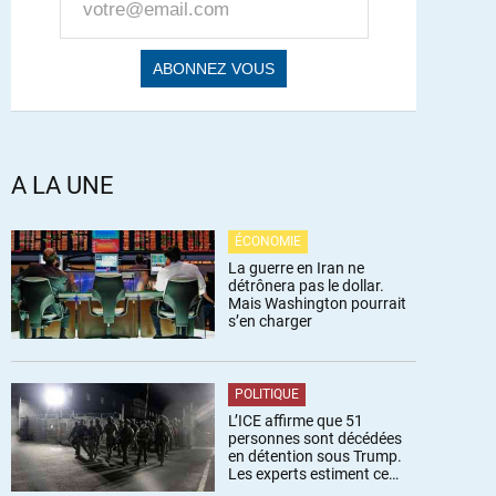
A LA UNE
ÉCONOMIE
La guerre en Iran ne
détrônera pas le dollar.
Mais Washington pourrait
s’en charger
POLITIQUE
L’ICE affirme que 51
personnes sont décédées
en détention sous Trump.
Les experts estiment ce
chiffre sous-estimé