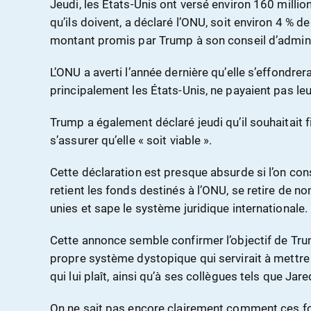
Jeudi, les États-Unis ont versé environ 160 million
qu’ils doivent, a déclaré l’ONU, soit environ 4 % d
montant promis par Trump à son conseil d’admini
L’ONU a averti l’année dernière qu’elle s’effondre
principalement les États-Unis, ne payaient pas leu
Trump a également déclaré jeudi qu’il souhaitait fi
s’assurer qu’elle « soit viable ».
Cette déclaration est presque absurde si l’on co
retient les fonds destinés à l’ONU, se retire de
unies et sape le système juridique internationale.
Cette annonce semble confirmer l’objectif de Tr
propre système dystopique qui servirait à mettre 
qui lui plaît, ainsi qu’à ses collègues tels que Jar
On ne sait pas encore clairement comment ces fon