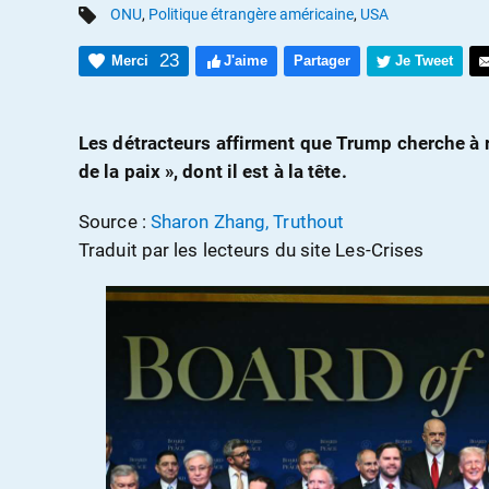
ONU
,
Politique étrangère américaine
,
USA
23
Merci
J'aime
Partager
Je Tweet
Les détracteurs affirment que Trump cherche à r
de la paix », dont il est à la tête.
Source :
Sharon Zhang, Truthout
Traduit par les lecteurs du site Les-Crises