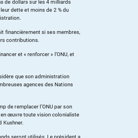
s de dollars sur les 4 milliards
e leur dette et moins de 2 % du
stration.
rait financièrement si ses membres,
rs contributions.
nancer et « renforcer » l’ONU, et
nsidère que son administration
 nombreuses agences des Nations
ump de remplacer l’ONU par son
en œuvre toute vision colonialiste
ed Kushner.
ds seront utilisés. Le président a