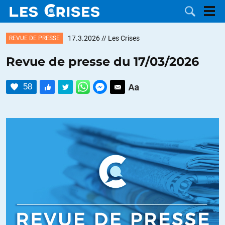
17.3.2026
// Les Crises
REVUE DE PRESSE
Revue de presse du 17/03/2026
LES
58
DOSSIERS
CATÉGORIES
MOTS CLÉS
NOUS
CONTACTER
FAIRE UN
DON