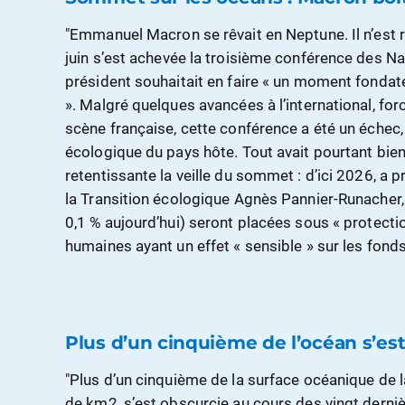
"Emmanuel Macron se rêvait en Neptune. Il n’est 
juin s’est achevée la troisième conférence des Nat
président souhaitait en faire « un moment fondat
». Malgré quelques avancées à l’international, for
scène française, cette conférence a été un échec
écologique du pays hôte. Tout avait pourtant b
retentissante la veille du sommet : d’ici 2026, a p
la Transition écologique Agnès Pannier-Runacher
0,1 % aujourd’hui) seront placées sous « protection
humaines ayant un effet « sensible » sur les fonds
Plus d’un cinquième de l’océan s’es
"Plus d’un cinquième de la surface océanique de la
de km2, s’est obscurcie au cours des vingt derni