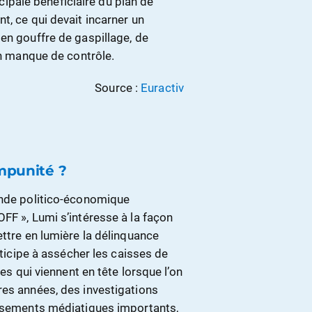
incipale bénéficiaire du plan de
t, ce qui devait incarner un
en gouffre de gaspillage, de
un manque de contrôle.
Source :
Euractiv
impunité ?
onde politico-économique
FF », Lumi s’intéresse à la façon
ettre en lumière la délinquance
rticipe à assécher les caisses de
mes qui viennent en tête lorsque l’on
res années, des investigations
issements médiatiques importants,