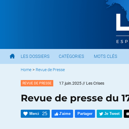
LES DOSSIERS
CATÉGORIES
MOTS CLÉS
Home
>
Revue de Presse
17.juin.2025
// Les Crises
REVUE DE PRESSE
Revue de presse du 1
25
Merci
J'aime
Partager
Je Tweet