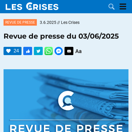
3.6.2025
// Les Crises
REVUE DE PRESSE
Revue de presse du 03/06/2025
LES
24
DOSSIERS
CATÉGORIES
MOTS CLÉS
NOUS
CONTACTER
FAIRE UN
DON