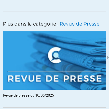
Dominique65
//
05.06.2025 à 10h58
À ce propos, l’article de BFM passe sous silence le fait que si le
Royaume Uni, très néolibéral, peu nationaliser, c’est qu’il est sorti de
l’UE, encore plus enragée dans le néolibéralisme.
Plus dans la catégorie :
Revue de Presse
+7
ALERTER
Arcousan09
//
03.06.2025 à 09h36
« Justice française : les parquets continuent de soutenir Alexis
Kohler »
Il y a un mot qui n’a plus de sens dans ce pays dit « des droits de
l’homme » c’est le mot: justice
Justice aux ordres: oui certainement, justice indépendante c’est une
utopie d’un autre siècle
Revue de presse du 10/06/2025
+16
ALERTER