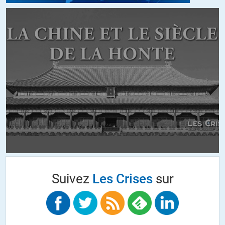
différentes. Et bien souvant, c’est troqué : une scientifisue a parlé,
Reportrre transmet Casino, y a plus rien, reponse qurlconque ou
autre info Reporterre..
C’est asez classique. On peut ce jour le texte du village emporté.
Reporterre ne peut pas LA Solution, les gens taisens, et oui, c’est le
maire et l’immobilier. Unr seule solution variete capitaliste, c’est
dangeureux.
ALERTER
Rob Ducan Spencer
//
03.06.2025 à 16h04
Casino rase l’Amazone pendant que les consommateurs exigent des
avocats et des fraises en hiver tout en pensant que le café et le thé
sont cultivés à Lille, planifiant leurs vacances aux Antilles.
Suivez
Les Crises
sur
Nos parlementaires ne sont pas en reste et les commissions
d’enquêtes se déplacent en avion un peu partout, les amitiés
parlementaires avec le pays X ou Y itou, les voyages d’études et de