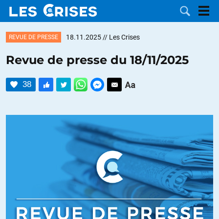
18.11.2025
// Les Crises
REVUE DE PRESSE
Revue de presse du 18/11/2025
LES
38
DOSSIERS
CATÉGORIES
MOTS CLÉS
NOUS
CONTACTER
FAIRE UN
DON