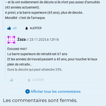
– et ils ont evidemment de décote si ils n’ont pas assez d’annuités
(43 années actuement).
A priori, a la barre superieure (65 ans), plus de decote..
Moralité : c’est de l’arnaque.
+1
ALERTER
Zaza
//
23.11.2025 à 12h16
Excusez moi !
La barre superieure de retraité est 67 ans
Et les années de travail passent a 43 ans, pour toucher le taux
plein de retraite…
Dure la decote qui peut atteindre 25%.
ALERTER
Afficher tous les commentaires
Lt Briggs
//
18.11.2025 à 16h28
Les commentaires sont fermés.