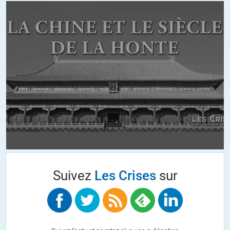
+1
ALERTER
RV
//
19.11.2025 à 15h18
Le Conseil de sécurité de l’ONU décide la mise sous tutelle coloniale
de Gaza.
17 novembre 2025 – A lire sur NBH pour un nouveau bloc historique
…/… les Etats-Unis avec la complicité de tous les membres du Conseil,
puisque la Chine et la Russie n’ont pas utilisé leur veto, ni voté contre,
ont imposé leur résolution « pour encadrer la gouvernance de Gaza
et déployer une force internationale de stabilisation et un Conseil de
Suivez
Les Crises
sur
la paix ».
Bref pour mettre en place une tutelle coloniale en Palestine. …/…
+1
ALERTER