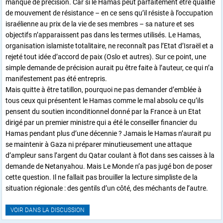
manque de précision. Car si le Hamas peut parfaitement être qualifié
de mouvement de résistance – en ce sens qu’il résiste à l’occupation
israélienne au prix de la vie de ses membres – sa nature et ses
objectifs n’apparaissent pas dans les termes utilisés. Le Hamas,
organisation islamiste totalitaire, ne reconnaît pas l’Etat d’Israël et a
rejeté tout idée d’accord de paix (Oslo et autres). Sur ce point, une
simple demande de précision aurait pu être faite à l’auteur, ce qui n’a
manifestement pas été entrepris.
Mais quitte à être tatillon, pourquoi ne pas demander d’emblée à
tous ceux qui présentent le Hamas comme le mal absolu ce qu’ils
pensent du soutien inconditionnel donné par la France à un Etat
dirigé par un premier ministre qui a été le conseiller financier du
Hamas pendant plus d’une décennie ? Jamais le Hamas n’aurait pu
se maintenir à Gaza ni préparer minutieusement une attaque
d’ampleur sans l’argent du Qatar coulant à flot dans ses caisses à la
demande de Netanyahou. Mais Le Monde n’a pas jugé bon de poser
cette question. Il ne fallait pas brouiller la lecture simpliste de la
situation régionale : des gentils d’un côté, des méchants de l’autre.
VOIR DANS LA DISCUSSION