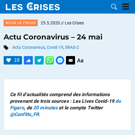
25.5.2020
// Les Crises
REVUE DE PRESSE
Actu Coronavirus – 24 mai
Actu Coronavirus
,
Covid-19
,
SRAS-2
LES
19
DOSSIERS
CATÉGORIES
MOTS CLÉS
Ce fil d’actualités comprend des informations
NOUS
provenant de trois sources : Les Lives Covid-19
du
Figaro
, de
20 minutes
et le compte Twitter
CONTACTER
FAIRE UN
@Conflits_FR.
DON