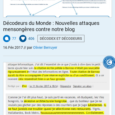
mainstream. Et voyez comme il est difficile d’avoir des échanges
intelligents dans notre belle démocratie ! Voyez l’agression des
honnêtes gens par d’inqualifiables pantins. L’agression est
d’autant plus humiliante quand ses auteurs sont minables.
Décodeurs du Monde : Nouvelles attaques
Bref, tout est fait pour que l’on continue à avoir ce genre de
mensongères contre notre blog
représentants politiques. Nous devons tous passer à l’action.
Notre passivité nous coûte très cher. C’est facile mais en ce
77
406
DÉCODEX ET DÉCODEURS
moment j’ai envie de dire : « je suis OLIVIER » !
16.Fév.2017
// par
Olivier Berruyer
+31
ALERTER
V_Parlier
//
18.02.2017 à 22h02
Non, c’est bel et bien la dictature DES minorités: Celles aux
pouvoir, et d’autres qui leur servent de faire-valoir. La majorité,
ce sont les pigeons. Mais un pigeon naïf a une partie de
responsabilité.
+1