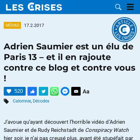
17.2.2017
MÉDIAS
Adrien Saumier est un élu de
LES
Paris 13 – et il en rajoute
contre ce blog et contre vous
DOSSIERS
CATÉGORIES
!
MOTS CLÉS
520
NOUS
Calomnie
,
Décodex
CONTACTER
FAIRE UN
J’avoue qu’ayant découvert l’horrible vidéo d’Adrien
Saumier et de Rudy Reichstadt de
Conspiracy Watch
DON
hier soir, je n’ai pas creusé plus, ayant été stupéfait par