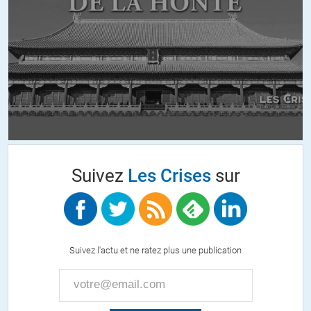
ALERTER
Térouinard
//
17.02.2017 à 20h25
Bonjour Olivier et à Tou(te)s
De nos jours les valeurs sont inversées.
L ‘amour est considéré comme de la haine.
Et ceux qui n’ont l’esprit qu’à la haine et à la destruction (morale et
physique) de l’autre, sont les BCBG de notre époque.
Mais ceci ne doit pas nous affecter.
Suivez
Les Crises
sur
Au contraire, nous affermir encore plus.
+27
ALERTER
Suivez l'actu et ne ratez plus une publication
lemoine001
//
17.02.2017 à 20h27
Sachez, si cela peut vous rassurer, que vous n’êtes dans cette affaire
qu’une victime collatérale. On se bat pour être « victime de Poutine »