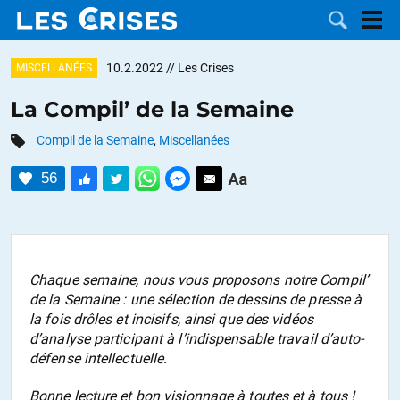
10.2.2022
// Les Crises
MISCELLANÉES
La Compil’ de la Semaine
Compil de la Semaine
,
Miscellanées
LES
56
DOSSIERS
CATÉGORIES
MOTS CLÉS
Chaque semaine, nous vous proposons notre
Compil’
NOUS
de la Semaine
: une sélection de dessins de presse à
la fois drôles et incisifs, ainsi que des vidéos
CONTACTER
FAIRE UN
d’analyse participant à l’indispensable travail d’auto-
défense intellectuelle.
DON
Bonne lecture et bon visionnage à toutes et à tous !