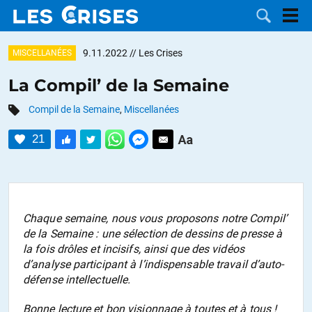
9.11.2022
// Les Crises
MISCELLANÉES
La Compil’ de la Semaine
Compil de la Semaine
,
Miscellanées
LES
21
DOSSIERS
CATÉGORIES
MOTS CLÉS
Chaque semaine, nous vous proposons notre
Compil’
NOUS
de la Semaine
: une sélection de dessins de presse à
la fois drôles et incisifs, ainsi que des vidéos
CONTACTER
FAIRE UN
d’analyse participant à l’indispensable travail d’auto-
défense intellectuelle.
DON
Bonne lecture et bon visionnage à toutes et à tous !